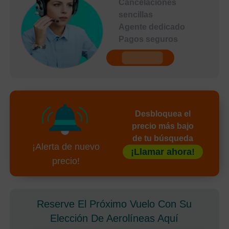
Cancelaciones
sencillas
Agente dedicado
Pagos seguros
undefined
Desbloquea el
precio más bajo
de tu búsqueda
¡Alerta de nuevo
¡Llamar ahora!
precio!
Reserve El Próximo Vuelo Con Su
Elección De Aerolíneas Aquí