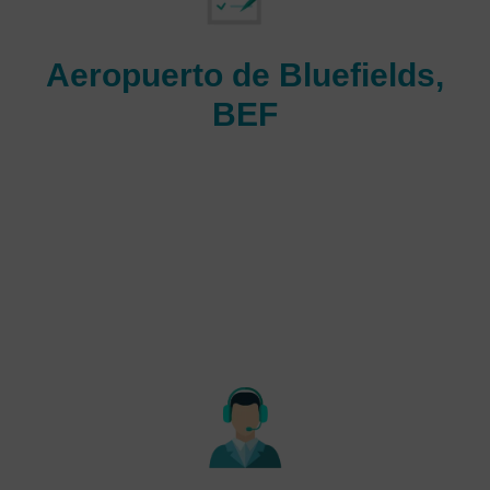
Aeropuerto de Bluefields,
BEF
Aeropuerto de Bluefields es un aeropuerto de
tamaño mediano en Nicaragua que sirve en el área
de Bluefields, Nicaragua. La pista más larga tiene
2.019 metros de largo o 6.625 pies. Y instalaciones
en el aeropuerto de Bluefields en Bluefields son
excelentes. de rápido crecimiento, es ahora uno de
aeropuertos más transitados, que recibe millones de
turistas al año.