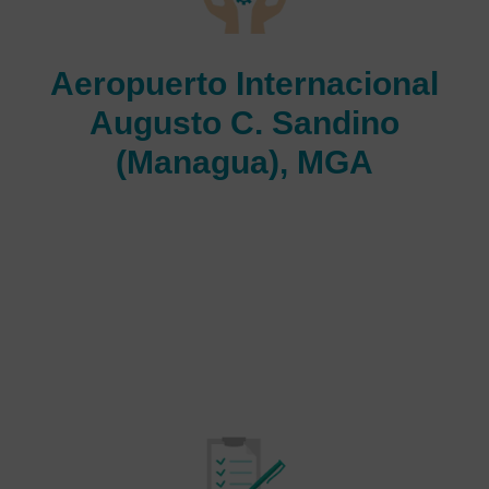
Aeropuerto Internacional
Augusto C. Sandino
(Managua), MGA
El principal aeropuerto que sirve a Managua,
Nicaragua, es el Aeropuerto Internacional Augusto C.
Sandino. La pista del aeropuerto mide 8,015 pies de
largo y está elevada 194 pies. El Aeropuerto
Internacional Augusto C. Sandino es ahora el sexto
aeropuerto más transitado de Centroamérica por
tráfico de los pasajeros, y atiende a 1,1 millones de
pasajeros al año.