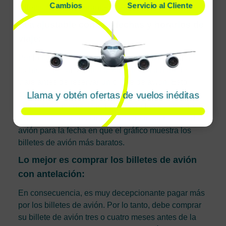
Cambios
Servicio al Cliente
billetes de avión durante la temporada baja.
Sea ajustable con sus fechas y horarios de
viaje:
Por lo tanto, si no se necesita viajar en la misma
fecha, se recomienda ajustar la fecha u hora del
viaje antes de reservar un billete de avión. Esto
Llama y obtén ofertas de vuelos inéditas
puede aumentar la posibilidad de conseguir vuelos
baratos fácilmente. Puede reservar los billetes de
avión junto con sus tarifas y reservar los billetes de
avión para la fecha en que el gráfico muestra los
billetes de avión más baratos.
Lo mejor es comprar los billetes de avión
con antelación:
En consecuencia, es muy decepcionante pagar más
por los billetes de avión. Por lo tanto, debe comprar
su billete de avión tres o cuatro meses antes de la