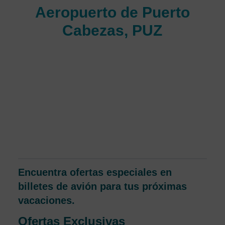
Aeropuerto de Puerto
Cabezas, PUZ
La terminal aérea Rigoberto Cabezas está ubicada
en la Costa Atlántica de Nicaragua en la Región
Autónoma del Atlántico Norte (RAAN), Se encuentra
en aproximadamente a una hora de Managua,
Nicaragua. Brinda servicios principalmente a la
ciudad de Puerto Cabezas, Bluefields comúnmente
conocido como Bilwi, que es una ciudad cercana al
extremo noreste del país.
Encuentra ofertas especiales en
billetes de avión para tus próximas
vacaciones.
Ofertas Exclusivas