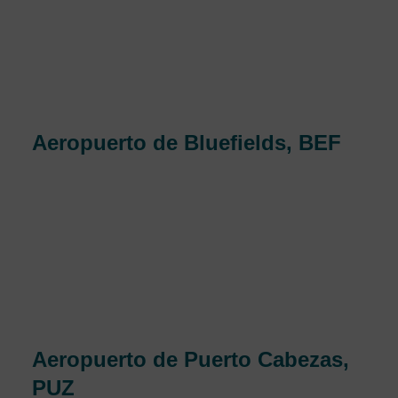
Sandino. La pista del aeropuerto mide 8,015 pies de
largo y está elevada 194 pies. El Aeropuerto
Internacional Augusto C. Sandino es ahora el sexto
aeropuerto más transitado de Centroamérica por
tráfico de los pasajeros, y atiende a 1,1 millones de
pasajeros al año.
Aeropuerto de Bluefields, BEF
Aeropuerto de Bluefields es un aeropuerto de
tamaño mediano en Nicaragua que sirve en el área
de Bluefields, Nicaragua. La pista más larga tiene
2.019 metros de largo o 6.625 pies. Y instalaciones
en el aeropuerto de Bluefields en Bluefields son
excelentes. de rápido crecimiento, es ahora uno de
aeropuertos más transitados, que recibe millones de
turistas al año.
Aeropuerto de Puerto Cabezas,
PUZ