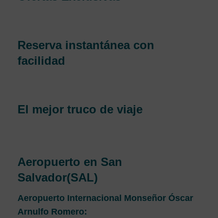
Obtenga increíbles descuentos en boletos de avión con
nosotros y mantenga su plan de presupuesto de viaje.
Reserva instantánea con
facilidad
Para un viaje increíble e inolvidable, obtenga una reserva
de vuelo fácil, rápida y sin problemas.
El mejor truco de viaje
Viaje de forma más inteligente echando un vistazo a
sorprendentes trucos de viaje con nosotros
Aeropuerto en San
Salvador(SAL)
Aeropuerto Internacional Monseñor Óscar
Arnulfo Romero: