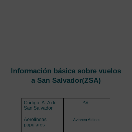
La terminal aérea Rigoberto Cabezas está ubicada
en la Costa Atlántica de Nicaragua en la Región
Autónoma del Atlántico Norte (RAAN), Se encuentra
en aproximadamente a una hora de Managua,
Nicaragua. Brinda servicios principalmente a la
ciudad de Puerto Cabezas, Bluefields comúnmente
conocido como Bilwi, que es una ciudad cercana al
extremo noreste del país.
Información básica sobre vuelos
a San Salvador(ZSA)
Código IATA de
SAL
San Salvador
Aerolineas
Avianca Airlines
populares