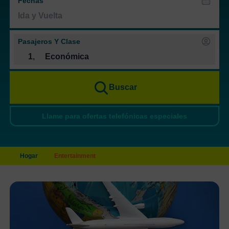
Fechas
Pasajeros Y Clase
1
,
Económica
Buscar
Llame para ofertas telefónicas especiales
Hogar
Entertainment