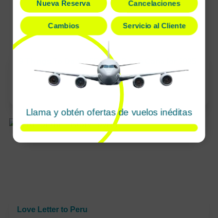
Nueva Reserva
Cancelaciones
Cambios
Servicio al Cliente
9 Things To Do for FREE in Punta Cana for 2025
Sep 22 / 2025
Llama y obtén ofertas de vuelos inéditas
Love Letter to Peru