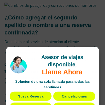
¿Cómo agregar el segundo
apellido o nombre a una reserva
confirmada?
Debe llamar al servicio de atención al cliente
inmediatamente para que lo corrijan. Aerolíneas permiten
añadir segundo nombre o apellido si se trata de
Asesor de viajes
corrección menor para que coincida con su pasaporte
disponible,
oficial.
Llame Ahora
Tenga en cuenta que algunas aerolíneas pueden cobrar
una tasa administrativa por este servicio. Sin embargo,
Solución de una sola llamada para todas las
aclare que no está cambiando de pasajero, sino
aerolíneas
corrigiendo un error tipográfico o completando la
identidad del viajero nombrado.
Nueva Reserva
Cancelaciones
Es fundamental realizar este ajuste antes de llegar al