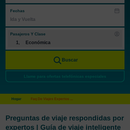
Fechas
Pasajeros Y Clase
1
,
Económica
Buscar
Llame para ofertas telefónicas especiales
Hogar
Faq De Viajes Expertos ...
Preguntas de viaje respondidas por
expertos | Guía de viaje inteligente