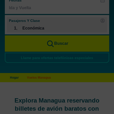
Fechas
Pasajeros Y Clase
1
,
Económica
Buscar
Llame para ofertas telefónicas especiales
Hogar
Vuelos Managua
Explora Managua reservando
billetes de avión baratos con