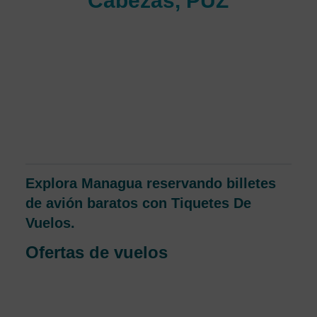
Cabezas, PUZ
La terminal aérea Rigoberto Cabezas está ubicada en la
Costa Atlántica de Nicaragua en la Región Autónoma del
Atlántico Norte (RAAN), Se encuentra en
aproximadamente a una hora de Managua, Nicaragua.
Brinda servicios principalmente a la ciudad de Puerto
Cabezas, Bluefields comúnmente conocido como Bilwi, que
es una ciudad cercana al extremo noreste del país.
Explora Managua reservando billetes
de avión baratos con Tiquetes De
Vuelos.
Ofertas de vuelos
Consigue billetes de avión baratos con nosotros y llega al
destino de tus sueños.