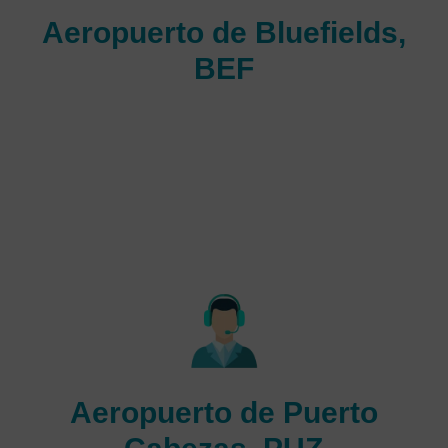
Aeropuerto de Bluefields,
BEF
Aeropuerto de Bluefields es un aeropuerto de tamaño
mediano en Nicaragua que sirve en el área de Bluefields,
Nicaragua. La pista más larga tiene 2.019 metros de largo
o 6.625 pies. Y instalaciones en el aeropuerto de Bluefields
en Bluefields son excelentes. de rápido crecimiento, es
ahora uno de aeropuertos más transitados, que recibe
millones de turistas al año.
Aeropuerto de Puerto