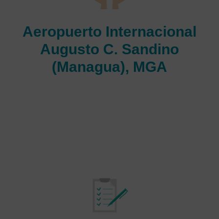
Aeropuerto Internacional
Augusto C. Sandino
(Managua), MGA
El principal aeropuerto que sirve a Managua, Nicaragua,
es el Aeropuerto Internacional Augusto C. Sandino. La
pista del aeropuerto mide 8,015 pies de largo y está
elevada 194 pies. El Aeropuerto Internacional Augusto C.
Sandino es ahora el sexto aeropuerto más transitado de
Centroamérica por tráfico de los pasajeros, y atiende a 1,1
millones de pasajeros al año.