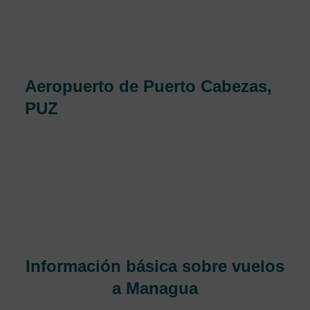
o 6.625 pies. Y instalaciones en el aeropuerto de Bluefields
en Bluefields son excelentes. de rápido crecimiento, es
ahora uno de aeropuertos más transitados, que recibe
millones de turistas al año.
Aeropuerto de Puerto Cabezas,
PUZ
La terminal aérea Rigoberto Cabezas está ubicada en la
Costa Atlántica de Nicaragua en la Región Autónoma del
Atlántico Norte (RAAN), Se encuentra en
aproximadamente a una hora de Managua, Nicaragua.
Brinda servicios principalmente a la ciudad de Puerto
Cabezas, Bluefields comúnmente conocido como Bilwi, que
es una ciudad cercana al extremo noreste del país.
Información básica sobre vuelos
a Managua