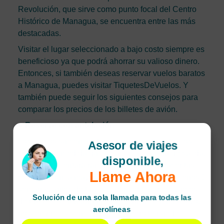
Revolución, que sirve como punto focal del Centro
Histórico de Managua, se encuentra entre las más
destacadas.
Visitar el lugar seleccionado a bajo costo siempre es
beneficioso ya que podrá ahorrar su valioso dinero.
Entonces, si también deseas reservar vuelos baratos
a Managua, puedes visitar TiquetesDeVuelos. Y
también puede seguir los siguientes consejos para
comparar los precios de los billetes de avión.
●
Reserve con antelación
Los vuelos suelen costar menos cuanto antes los
Asesor de viajes
compre y, a medida que se acerca la fecha de salida,
disponible,
el costo aumentará rápidamente. Intenta hacer tus
Llame Ahora
reservas con la mayor antelación posible, al menos 6
semanas antes de tu viaje, para obtener los vuelos
Solución de una sola llamada para todas las
de bajo coste a Managua. Si te gusta ser impulsivo,
aerolíneas
no siempre es sencillo hacerlo, pero te puede