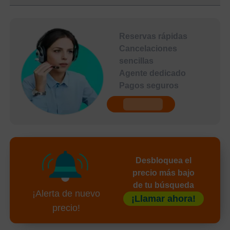
Reservas rápidas
Cancelaciones
sencillas
Agente dedicado
Pagos seguros
undefined
Desbloquea el
precio más bajo
de tu búsqueda
¡Alerta de nuevo
¡Llamar ahora!
precio!