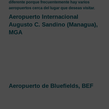
diferente porque frecuentemente hay varios
aeropuertos cerca del lugar que deseas visitar.
Aeropuerto Internacional
Augusto C. Sandino (Managua),
MGA
El principal aeropuerto que sirve a Managua, Nicaragua,
es el Aeropuerto Internacional Augusto C. Sandino. La
pista del aeropuerto mide 8,015 pies de largo y está
elevada 194 pies. El Aeropuerto Internacional Augusto C.
Sandino es ahora el sexto aeropuerto más transitado de
Centroamérica por tráfico de los pasajeros, y atiende a 1,1
millones de pasajeros al año.
Aeropuerto de Bluefields, BEF
Aeropuerto de Bluefields es un aeropuerto de tamaño
mediano en Nicaragua que sirve en el área de Bluefields,
Nicaragua. La pista más larga tiene 2.019 metros de largo