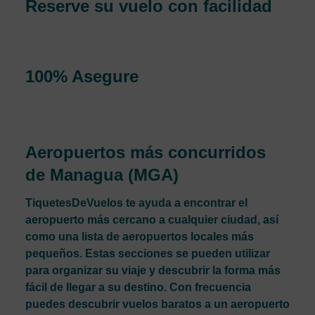
Reserve su vuelo con facilidad
Puede reservar vuelos al instante y tú estás sin riesgo
cuando haga una reserva con nosotros.
100% Asegure
Si realiza una reserva de vuelo con nosotros, su pago y su
información personal estarán seguros.
Aeropuertos más concurridos
de Managua (MGA)
TiquetesDeVuelos te ayuda a encontrar el
aeropuerto más cercano a cualquier ciudad, así
como una lista de aeropuertos locales más
pequeños. Estas secciones se pueden utilizar
para organizar su viaje y descubrir la forma más
fácil de llegar a su destino. Con frecuencia
puedes descubrir vuelos baratos a un aeropuerto