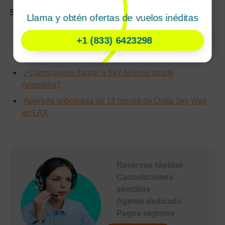
Seguir leyendo Temas relacionados:
Llama y obtén ofertas de vuelos inéditas
¿Cómo llamar a SKY Airline desde Chile?
+1 (833) 6423298
¿Cómo puedo hablar con el representante de Sky
Airlines?
¿Cómo puedo llamar a Sky Airlines desde
Argentina?
Apertura anticipada de 18 meses de Delta Sky Way
en LAX
Reservas rápidas
Cancelaciones
sencillas
Agente dedicado
Pagos seguros