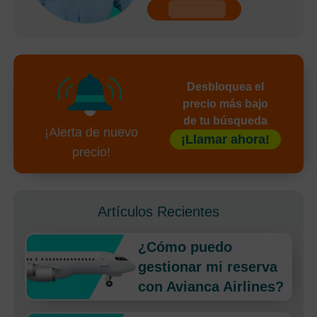
undefined
Desbloquea el
precio más bajo
de tu búsqueda
¡Alerta de nuevo
¡Llamar ahora!
precio!
Artículos Recientes
¿Cómo puedo
gestionar mi reserva
con Avianca Airlines?