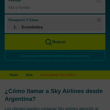
Fechas
Pasajeros Y Clase
1
,
Económica
Buscar
Llame para ofertas telefónicas especiales
Hogar
Blog
Como Llamar Sky Airline...
¿Cómo llamar a Sky Airlines desde
Argentina?
Los clientes pueden contactar Sky airlines atención al