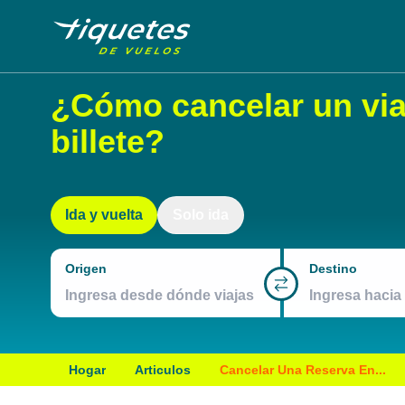
¿Cómo cancelar un viaj
billete?
Ida y vuelta
Solo ida
Origen
Destino
Hogar
Articulos
Cancelar Una Reserva En...