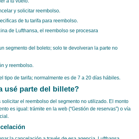
er a tu vuelo.
ncelar y solicitar reembolso.
cificas de tu tarifa para reembolso.
cina de Lufthansa, el reembolso se procesara
n segmento del boleto; solo te devolveran la parte no
ón y reembolso.
 tipo de tarifa; normalmente es de 7 a 20 días hábiles.
 usé parte del billete?
s solicitar el reembolso del segmento no utilizado. El monto
nto es igual: trámite en la web (“Gestión de reservas”) o vía
cial.
ncelación
ionar la cancelación a través de esa agencia. Lufthansa