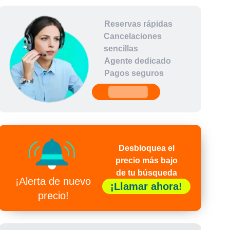
Reservas rápidas
Cancelaciones
sencillas
Agente dedicado
Pagos seguros
undefined
Desbloquea el
precio más bajo
de tu búsqueda
¡Alerta de nuevo
¡Llamar ahora!
precio!