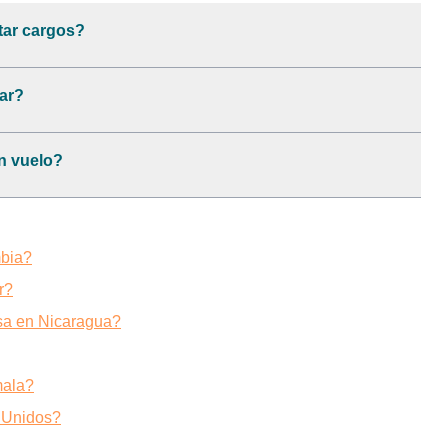
tar cargos?
lar?
n vuelo?
mbia?
r?
sa en Nicaragua?
mala?
s Unidos?