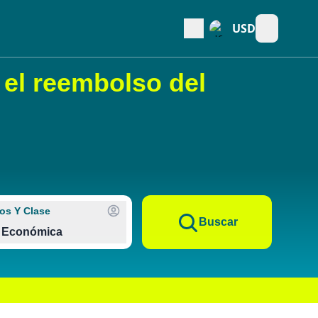
USD
Open main
 el reembolso del
os Y Clase
Buscar
Económica