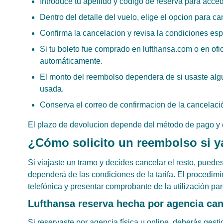
Introduce tu apellido y codigo de reserva para acced
Dentro del detalle del vuelo, elige el opcion para ca
Confirma la cancelacion y revisa la condiciones espe
Si tu boleto fue comprado en lufthansa.com o en ofi
automáticamente.
El monto del reembolso dependera de si usaste algu
usada.
Conserva el correo de confirmacion de la cancelaci
El plazo de devolucion depende del método de pago y el
¿Cómo solicito un reembolso si ya
Si viajaste un tramo y decides cancelar el resto, puede
dependerá de las condiciones de la tarifa. El procedimie
telefónica y presentar comprobante de la utilización par
Lufthansa reserva hecha por agencia ca
Si reservaste por agencia física u online, deberás gest