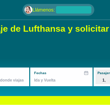
null
Llámenos:
e de Lufthansa y solicitar
Fechas
Pasajer
1
,