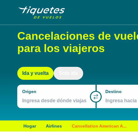
Cancelaciones de vuel
para los viajeros
Ida y vuelta
Solo ida
Origen
Destino
Hogar
Airlines
Cancellation American A...