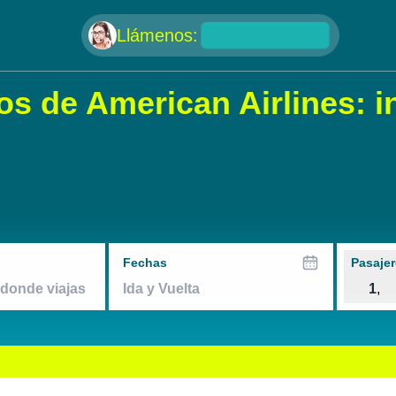
null
Llámenos:
os de American Airlines: 
Fechas
Pasajer
1
,