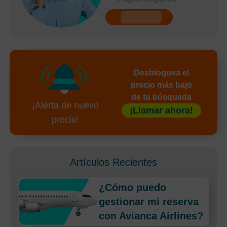
undefined
Desbloquea el
precio más bajo
de tu búsqueda
¡Alerta de nuevo
¡Llamar ahora!
precio!
Artículos Recientes
¿Cómo puedo
gestionar mi reserva
con Avianca Airlines?