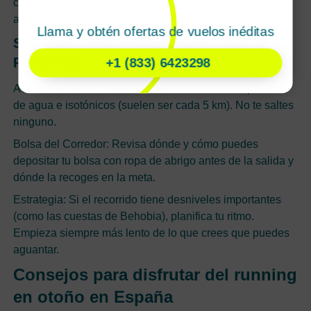
como San Sebastián o Valencia ofrecen paseos muy
agradables y fáciles por la costa o el centro.
Llama y obtén ofertas de vuelos inéditas
Servicios y Estrategias Específicas del
Recorrido
+1 (833) 6423298
Avituallamientos: Confirma la frecuencia de los puestos
de agua e isotónicos (suelen ser cada 5 km). No te saltes
ninguno.
Bolsa del Corredor: Revisa dónde y cómo puedes
depositar tu bolsa con ropa de abrigo antes de la salida y
dónde la recoges en la meta.
Estrategia: Si el recorrido tiene desniveles importantes
(como las cuestas de Behobia), planifica tu ritmo.
Empieza siempre más lento de lo que crees que puedes
aguantar.
Consejos para disfrutar del running
en otoño en España