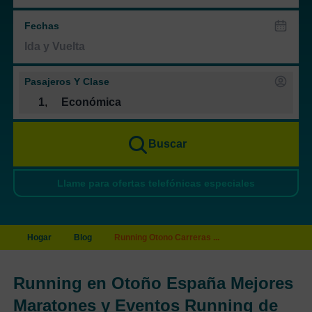
Fechas
Pasajeros Y Clase
1
,
Económica
Buscar
Llame para ofertas telefónicas especiales
Hogar
Blog
Running Otono Carreras ...
Running en Otoño España Mejores
Maratones y Eventos Running de