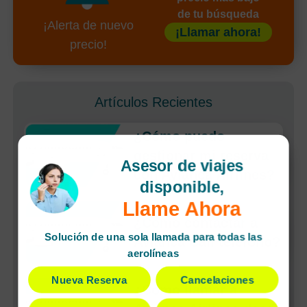
de tu búsqueda
¡Alerta de nuevo
¡Llamar ahora!
precio!
Artículos Recientes
¿Cómo puedo
gestionar mi reserva
Asesor de viajes
con Avianca Airlines?
disponible,
Llame Ahora
¿Cómo contactar a
Solución de una sola llamada para todas las
Avianca Cali teléfono?
aerolíneas
Nueva Reserva
Cancelaciones
¿Cómo llamar a