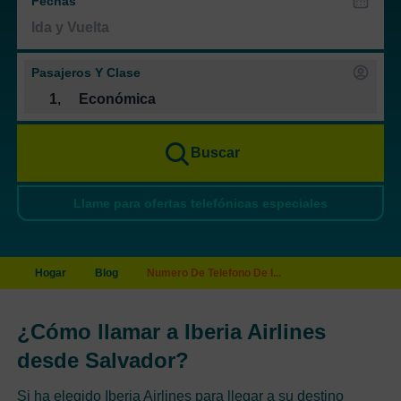
Fechas
Pasajeros Y Clase
1
,
Económica
Buscar
Llame para ofertas telefónicas especiales
Hogar
Blog
Numero De Telefono De I...
¿Cómo llamar a Iberia Airlines
desde Salvador?
Si ha elegido Iberia Airlines para llegar a su destino