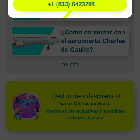
+1 (833) 6423298
Avianca Airlines desde
Ecuador?
¿Cómo contactar con
el aeropuerto Charles
de Gaulle?
Ver más
¡Desbloquea descuentos!
Varios Ofertas de Vuelo:
ofertas súper exclusivas disponibles
solo por llamada