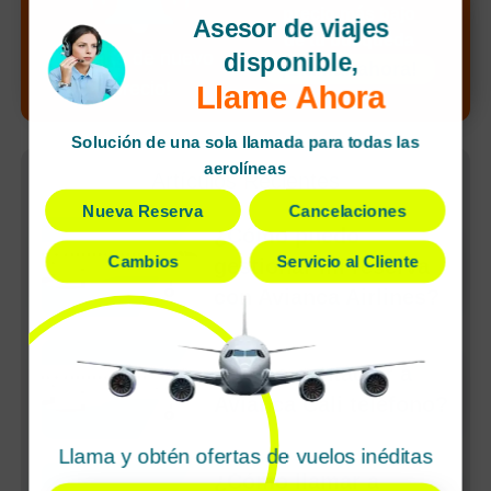
precio más bajo
Asesor de viajes
de tu búsqueda
¡Alerta de nuevo
disponible,
¡Llamar ahora!
precio!
Llame Ahora
Solución de una sola llamada para todas las
aerolíneas
Artículos Recientes
Nueva Reserva
Cancelaciones
¿Cómo puedo
Cambios
Servicio al Cliente
gestionar mi reserva
con Avianca Airlines?
¿Cómo contactar a
Avianca Cali teléfono?
Llama y obtén ofertas de vuelos inéditas
¿Cómo llamar a