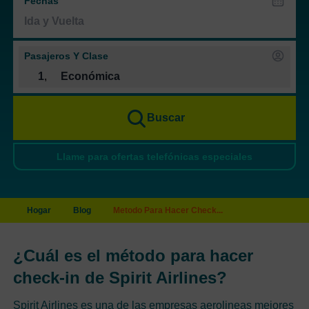
Fechas
Pasajeros Y Clase
1
,
Económica
Buscar
Llame para ofertas telefónicas especiales
Hogar
Blog
Metodo Para Hacer Check...
¿Cuál es el método para hacer
check-in de Spirit Airlines?
Spirit Airlines es una de las empresas aerolineas mejores