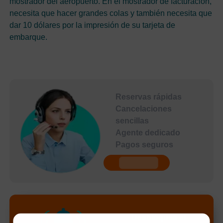
mostrador del aeropuerto. En el mostrador de facturación,
necesita que hacer grandes colas y también necesita que
dar 10 dólares por la impresión de su tarjeta de
embarque.
Reservas rápidas
Cancelaciones
sencillas
Agente dedicado
Pagos seguros
undefined
Desbloquea el