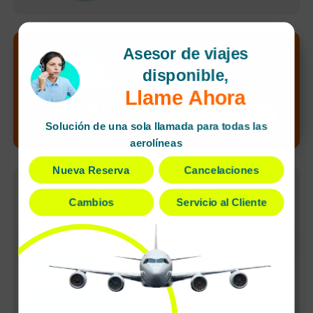
Asesor de viajes
Desbloquea el
disponible,
precio más bajo
Llame Ahora
de tu búsqueda
¡Alerta de nuevo
¡Llamar ahora!
Solución de una sola llamada para todas las
precio!
aerolíneas
Nueva Reserva
Cancelaciones
Artículos Recientes
Cambios
Servicio al Cliente
¿Cómo puedo
gestionar mi reserva
con Avianca Airlines?
¿Cómo contactar a