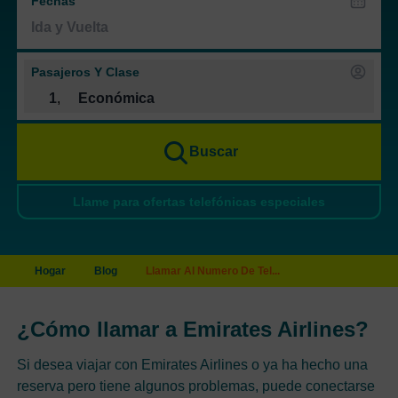
Fechas
Pasajeros Y Clase
1
,
Económica
Buscar
Llame para ofertas telefónicas especiales
Hogar
Blog
Llamar Al Numero De Tel...
¿Cómo llamar a Emirates Airlines?
Si desea viajar con Emirates Airlines o ya ha hecho una
reserva pero tiene algunos problemas, puede conectarse