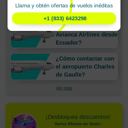
Llama y obtén ofertas de vuelos inéditas
Avianca Cali teléfono?
+1 (833) 6423298
¿Cómo llamar a
Avianca Airlines desde
Ecuador?
¿Cómo contactar con
el aeropuerto Charles
de Gaulle?
Ver más
¡Desbloquea descuentos!
Varios Ofertas de Vuelo: