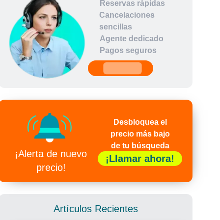
Reservas rápidas
Cancelaciones
sencillas
Agente dedicado
Pagos seguros
undefined
Desbloquea el
precio más bajo
de tu búsqueda
¡Alerta de nuevo
¡Llamar ahora!
precio!
Artículos Recientes