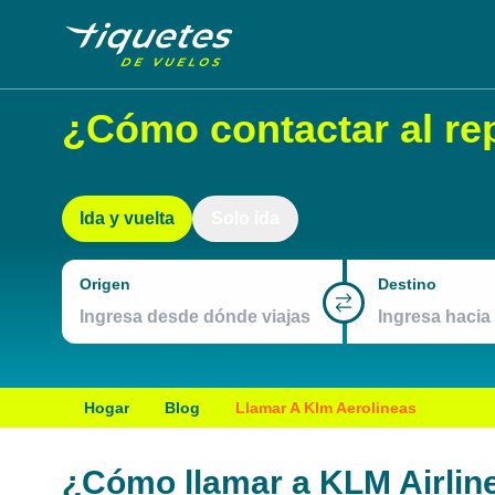
¿Cómo contactar al re
Ida y vuelta
Solo ida
Origen
Destino
Hogar
Blog
Llamar A Klm Aerolineas
¿Cómo llamar a KLM Airlin