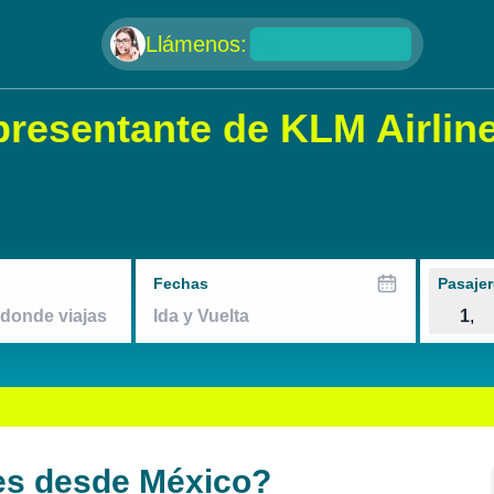
null
Llámenos:
presentante de KLM Airli
Fechas
Pasajer
1
,
es desde México?