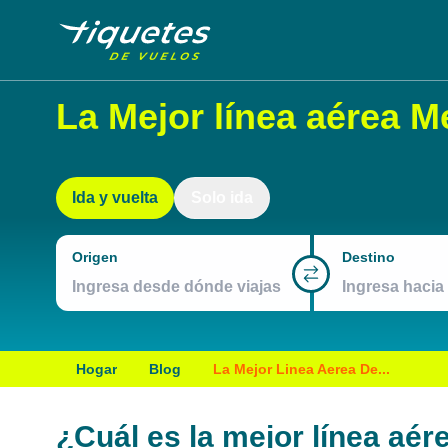
La Mejor línea aérea M
Ida y vuelta
Solo ida
Origen
Destino
Hogar
Blog
La Mejor Linea Aerea De...
¿Cuál es la mejor línea aé