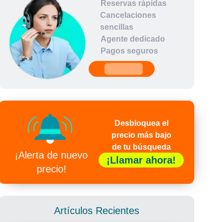
Reservas rápidas
Cancelaciones
sencillas
Agente dedicado
Pagos seguros
undefined
Desbloquea el
precio más bajo
de tu búsqueda
¡Alerta de nuevo
¡Llamar ahora!
precio!
Artículos Recientes