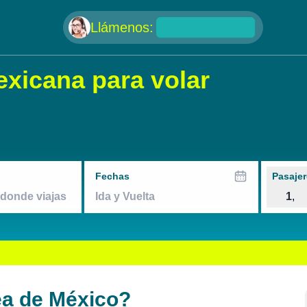
null
Llámenos:
exicana para volar
Fechas
Pasajer
1
,
rea de México?