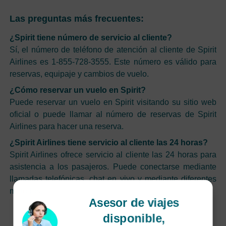
Las preguntas más frecuentes:
¿Spirit tiene número de servicio al cliente?
Sí, el número de teléfono de atención al cliente de Spirit
Airlines es 1-855-728-3555. Este número es válido para
reservas, equipaje y cambios de vuelo.
¿Cómo reservar un vuelo en Spirit?
Puede reservar un vuelo en Spirit visitando su sitio web
oficial o puede llamar al número de reservas de Spirit
Airlines para hacer una reserva.
¿Spirit Airlines tiene servicio al cliente las 24 horas?
Spirit Airlines ofrece servicio al cliente las 24 horas para
asistencia a los pasajeros. Puede conectarse mediante
llamadas telefónicas, chat en vivo y mediante diferentes
métodos.
Asesor de viajes
disponible,