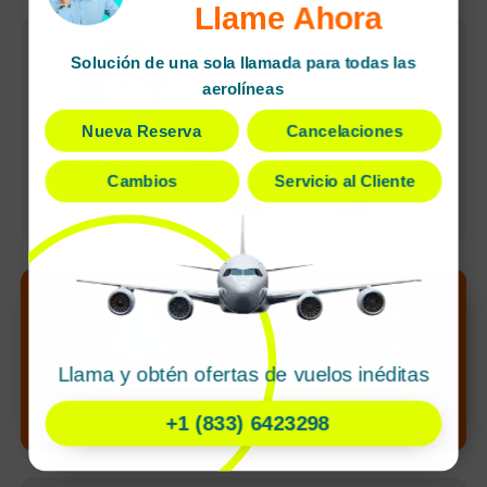
Llame Ahora
Reservas rápidas
Solución de una sola llamada para todas las
Cancelaciones
aerolíneas
sencillas
Nueva Reserva
Cancelaciones
Agente dedicado
Pagos seguros
Cambios
Servicio al Cliente
undefined
Desbloquea el
precio más bajo
de tu búsqueda
Llama y obtén ofertas de vuelos inéditas
¡Alerta de nuevo
¡Llamar ahora!
precio!
+1 (833) 6423298