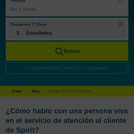
Fechas
Pasajeros Y Clase
1
,
Económica
Buscar
Llame para ofertas telefónicas especiales
Hogar
Blog
Hablar Con Una Persona ...
¿Cómo hablo con una persona viva
en el servicio de atención al cliente
de Spirit?