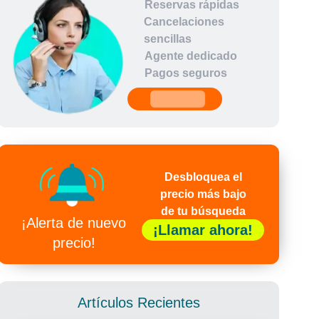
Reservas rápidas
Cancelaciones
sencillas
Agente dedicado
Pagos seguros
undefined
Desbloquea el
precio más bajo
de tu búsqueda
¡Alerta de nuevo
¡Llamar ahora!
precio!
Artículos Recientes