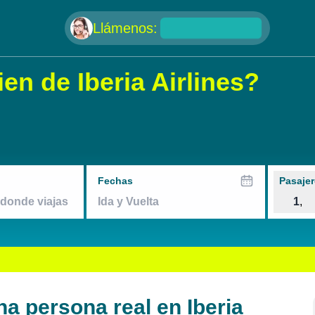
null
Llámenos:
n de Iberia Airlines?
Fechas
Pasajer
1
,
 persona real en Iberia