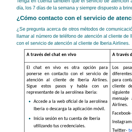
Tenga en cuenta también que el servicio de atención al
día, los 7 días de la semana y siempre dispuesto a brin
¿Cómo contacto con el servicio de atenció
¿Se pregunta acerca de otros métodos de comunicación?
llamar al número de teléfono de atención al cliente de I
con el servicio de atención al cliente de Iberia Airlines.
A través del chat en vivo
A través d
El chat en vivo es otra opción para 
Los pasa
ponerse en contacto con el servicio de 
diferente
atención al cliente de Iberia Airlines. 
para conta
Sigue estos pasos y habla con un 
cliente d
representante de la aerolínea iberia:
siguiente
mensaje a
Accede a la web oficial de la aerolínea 
Airlines.
Iberia o descarga la aplicación móvil.
Facebook-
Inicia sesión en tu cuenta de Iberia 
Instagram
utilizando tus credenciales.
Twitter- 
t