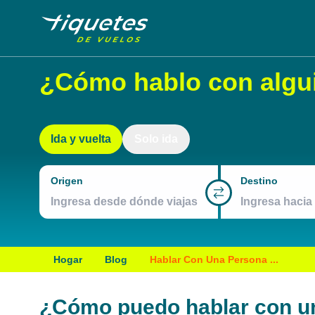
¿Cómo hablo con alguie
Ida y vuelta
Solo ida
Origen
Destino
Hogar
Blog
Hablar Con Una Persona ...
¿Cómo puedo hablar con una