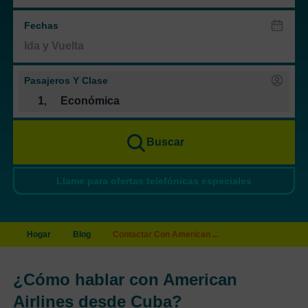
Fechas
Pasajeros Y Clase
1
,
Económica
Buscar
Llame para ofertas telefónicas especiales
Hogar
Blog
Contactar Con American ...
¿Cómo hablar con American
Airlines desde Cuba?