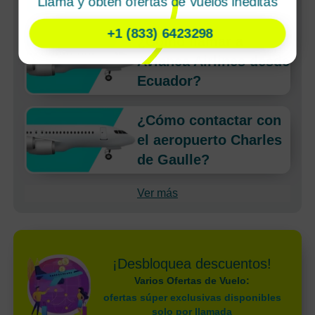
Llama y obtén ofertas de vuelos inéditas
+1 (833) 6423298
¿Cómo llamar a
Avianca Airlines desde
Ecuador?
¿Cómo contactar con
el aeropuerto Charles
de Gaulle?
Ver más
¡Desbloquea descuentos!
Varios Ofertas de Vuelo:
ofertas súper exclusivas disponibles
solo por llamada