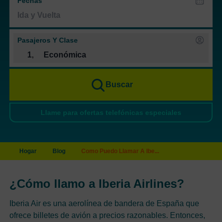
Fechas
Pasajeros Y Clase
1
,
Económica
Buscar
Llame para ofertas telefónicas especiales
Hogar
Blog
Como Puedo Llamar A Ibe...
¿Cómo llamo a Iberia Airlines?
Iberia Air es una aerolínea de bandera de España que
ofrece billetes de avión a precios razonables. Entonces,