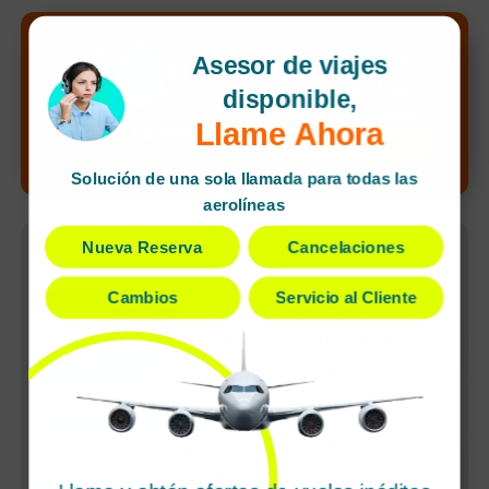
Asesor de viajes
Desbloquea el
precio más bajo
disponible,
de tu búsqueda
Llame Ahora
¡Alerta de nuevo
¡Llamar ahora!
precio!
Solución de una sola llamada para todas las
aerolíneas
Nueva Reserva
Cancelaciones
Artículos Recientes
Cambios
Servicio al Cliente
¿Cómo puedo
gestionar mi reserva
con Avianca Airlines?
¿Cómo contactar a
Avianca Cali teléfono?