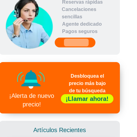
Reservas rápidas
Cancelaciones
sencillas
Agente dedicado
Pagos seguros
undefined
Desbloquea el
precio más bajo
de tu búsqueda
¡Alerta de nuevo
¡Llamar ahora!
precio!
Artículos Recientes