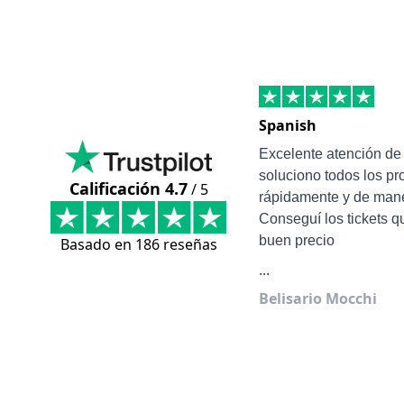
Spanish
Excelente atención d
soluciono todos los p
Calificación 4.7
/ 5
rápidamente y de mane
Conseguí los tickets q
buen precio
Basado en 186 reseñas
...
Belisario Mocchi