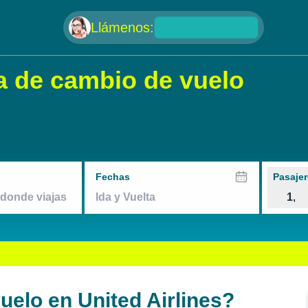
null
Llámenos:
ca de cambio de vuelo
Fechas
Pasajer
1
,
elo en United Airlines?