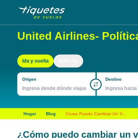
United Airlines- Políti
Ida y vuelta
Solo ida
Origen
Destino
Hogar
Blog
Como Puedo Cambiar Un V...
¿Cómo puedo cambiar un vu