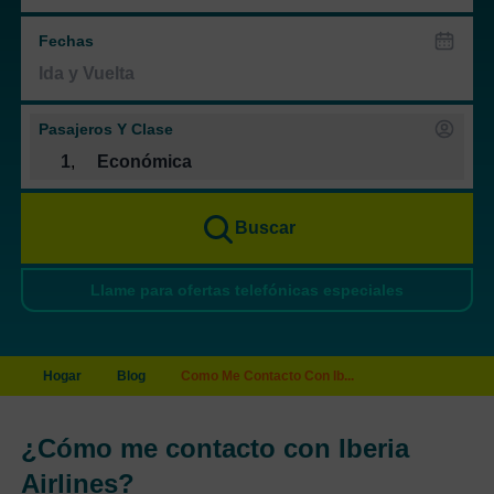
Fechas
Pasajeros Y Clase
1
,
Económica
Buscar
Llame para ofertas telefónicas especiales
Hogar
Blog
Como Me Contacto Con Ib...
¿Cómo me contacto con Iberia
Airlines?