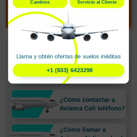
Cambios
Servicio al Cliente
de tu búsqueda
¡Alerta de nuevo
¡Llamar ahora!
precio!
Artículos Recientes
Llama y obtén ofertas de vuelos inéditas
¿Cómo puedo
gestionar mi reserva
+1 (833) 6423298
con Avianca Airlines?
¿Cómo contactar a
Avianca Cali teléfono?
¿Cómo llamar a