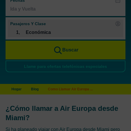
Fechas
Pasajeros Y Clase
1
,
Económica
Buscar
Llame para ofertas telefónicas especiales
Hogar
Blog
Como Llamar Air Europa ...
¿Cómo llamar a Air Europa desde
Miami?
Si ha planeado viajar con Air Europa desde Miami pero