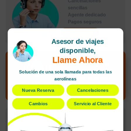
Cancelaciones
sencillas
Agente dedicado
Pagos seguros
undefined
Asesor de viajes
disponible,
Llame Ahora
Desbloquea el
precio más bajo
Solución de una sola llamada para todas las
de tu búsqueda
aerolíneas
¡Alerta de nuevo
¡Llamar ahora!
Nueva Reserva
Cancelaciones
precio!
Cambios
Servicio al Cliente
Artículos Recientes
¿Cómo puedo