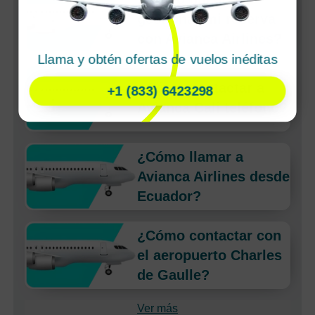
gestionar mi reserva
con Avianca Airlines?
Llama y obtén ofertas de vuelos inéditas
¿Cómo contactar a
+1 (833) 6423298
Avianca Cali teléfono?
¿Cómo llamar a
Avianca Airlines desde
Ecuador?
¿Cómo contactar con
el aeropuerto Charles
de Gaulle?
Ver más