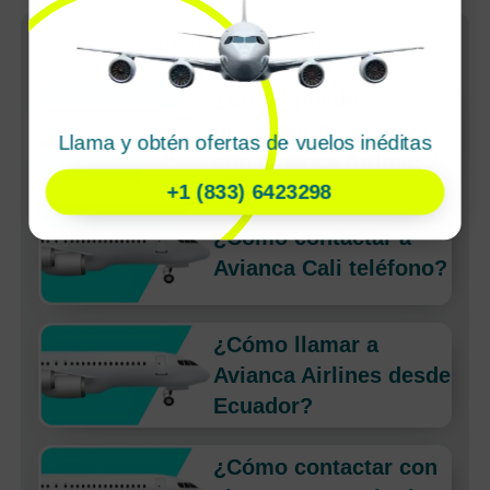
Artículos Recientes
¿Cómo puedo
gestionar mi reserva
Llama y obtén ofertas de vuelos inéditas
con Avianca Airlines?
+1 (833) 6423298
¿Cómo contactar a
Avianca Cali teléfono?
¿Cómo llamar a
Avianca Airlines desde
Ecuador?
¿Cómo contactar con