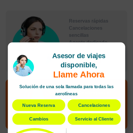
Reservas rápidas
Cancelaciones
sencillas
Agente dedicado
Pagos seguros
Asesor de viajes
undefined
disponible,
Llame Ahora
Solución de una sola llamada para todas las
Desbloquea el
aerolíneas
precio más bajo
Nueva Reserva
Cancelaciones
de tu búsqueda
¡Alerta de nuevo
¡Llamar ahora!
Cambios
Servicio al Cliente
precio!