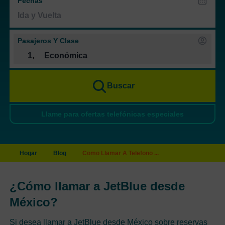
Fechas
Pasajeros Y Clase
1
,
Económica
Buscar
Llame para ofertas telefónicas especiales
Hogar
Blog
Como Llamar A Telefono ...
¿Cómo llamar a JetBlue desde
México?
Si desea llamar a JetBlue desde México sobre reservas