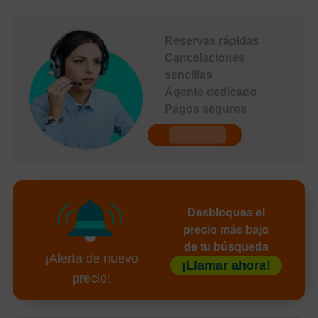
Reservas rápidas
Cancelaciones
sencillas
Agente dedicado
Pagos seguros
undefined
Desbloquea el
precio más bajo
de tu búsqueda
¡Alerta de nuevo
¡Llamar ahora!
precio!