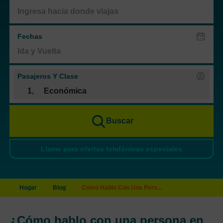
Fechas
Pasajeros Y Clase
1
,
Económica
Buscar
Llame para ofertas telefónicas especiales
Hogar
Blog
Como Hablo Con Una Pers...
¿Cómo hablo con una persona en