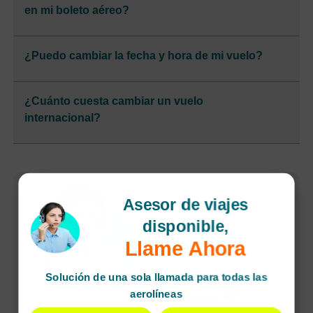
en mi boleto aéreo?
¿Puedo cambiar la fecha y hora de mi vuelo?
¿Cuánto cuesta cambiar un vuelo
internacional?
Reservas rápidas
Asesor de viajes
Cancelaciones
disponible,
sencillas
Llame Ahora
Agente dedicado
Pagos seguros
Solución de una sola llamada para todas las
undefined
aerolíneas