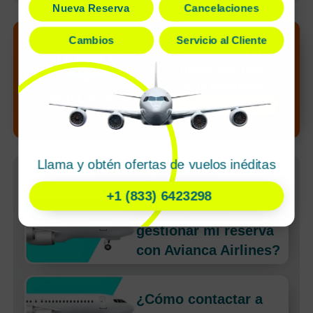
Nueva Reserva
Cancelaciones
Cambios
Servicio al Cliente
Desbloquea el
precio más bajo
de tu búsqueda
¡Alerta de nuevo
¡Llamar ahora!
precio!
Llama y obtén ofertas de vuelos inéditas
Artículos Recientes
+1 (833) 6423298
¿Cómo puedo
gestionar mi reserva
con Avianca Airlines?
¿Cómo contactar a