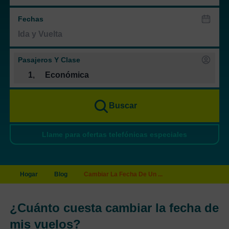
Fechas
Pasajeros Y Clase
1
,
Económica
Buscar
Llame para ofertas telefónicas especiales
Hogar
Blog
Cambiar La Fecha De Un ...
¿Cuánto cuesta cambiar la fecha de
mis vuelos?