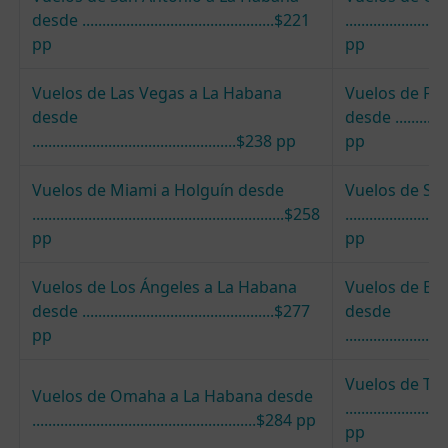
desde ................................................$221
........................
pp
pp
Vuelos de Las Vegas a La Habana
Vuelos de Fo
desde
desde ...............
...................................................$238 pp
pp
Vuelos de Miami a Holguín desde
Vuelos de St.
...............................................................$258
.......................
pp
pp
Vuelos de Los Ángeles a La Habana
Vuelos de Bi
desde ................................................$277
desde
pp
......................
Vuelos de Tu
Vuelos de Omaha a La Habana desde
........................
........................................................$284 pp
pp