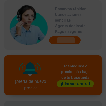
Reservas rápidas
Cancelaciones
sencillas
Agente dedicado
Pagos seguros
undefined
Desbloquea el
precio más bajo
de tu búsqueda
¡Alerta de nuevo
¡Llamar ahora!
precio!