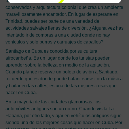
una hermosa ciudad con palacios históricos bien
conservados y arquitectura colonial que crea un ambiente
maravillosamente encantador. En lugar de esperarte en
Trinidad, puedes ser parte de una variedad de
actividades salvajes llenas de diversión. ¿Alguna vez has
intentado ir de compras a una ciudad donde no hay
vehículos y solo burros y carruajes de caballos?
Santiago de Cuba es conocida por su cultura
afrocaribeña. Es un lugar donde los turistas pueden
aprender sobre la belleza en medio de la agitación.
Cuando planee reservar un boleto de avión a Santiago,
recuerde que es donde puede balancearse con la música
y bailar en las calles, es una de las mejores cosas que
hacer en Cuba.
En la mayoría de las ciudades glamorosas, los
automóviles antiguos son un no-no. Cuando visita La
Habana, por otro lado, viajar en vehículos antiguos sigue
siendo una de las mejores cosas que hacer en Cuba. Por