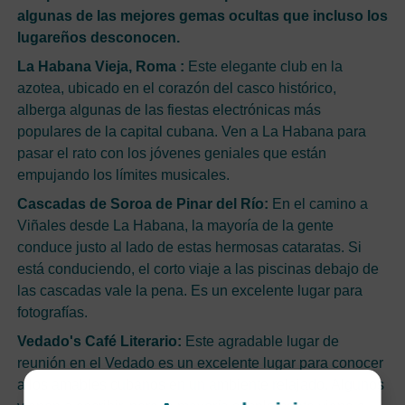
algunas de las mejores gemas ocultas que incluso los
lugareños desconocen.
La Habana Vieja, Roma :
Este elegante club en la
azotea, ubicado en el corazón del casco histórico,
alberga algunas de las fiestas electrónicas más
populares de la capital cubana. Ven a La Habana para
pasar el rato con los jóvenes geniales que están
empujando los límites musicales.
Cascadas de Soroa de Pinar del Río:
En el camino a
Viñales desde La Habana, la mayoría de la gente
conduce justo al lado de estas hermosas cataratas. Si
está conduciendo, el corto viaje a las piscinas debajo de
las cascadas vale la pena. Es un excelente lugar para
fotografías.
Vedado's Café Literario:
Este agradable lugar de
reunión en el Vedado es un excelente lugar para conocer
a los amables cubanos en un ambiente relajado. Algunos