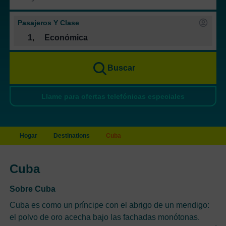
Pasajeros Y Clase
1
,
Económica
Buscar
Llame para ofertas telefónicas especiales
Hogar
Destinations
Cuba
Cuba
Sobre Cuba
Cuba es como un príncipe con el abrigo de un mendigo:
el polvo de oro acecha bajo las fachadas monótonas.