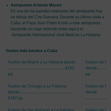
Aeropuerto Antonio Maceo
En una de las paredes exteriores del aeropuerto hay
un dibujo del Che Guevara. Durante su última visita a
Cuba, el Papa Juan Pablo II voló a este aeropuerto,
haciendo un viaje redondo entre aquí y el
Aeropuerto Internacional José Martí en La Habana.
Vuelos más baratos a Cuba
Vuelos de Miami a La Habana desde
Vuelos de Sa
..........................................................$162
desde ...............
pp
pp
Vuelos de Chicago a La Habana
Vuelos de Nu
desde......................................................
desde
$187 pp
......................
Vuelos de San Antonio a La Habana
Vuelos de Or