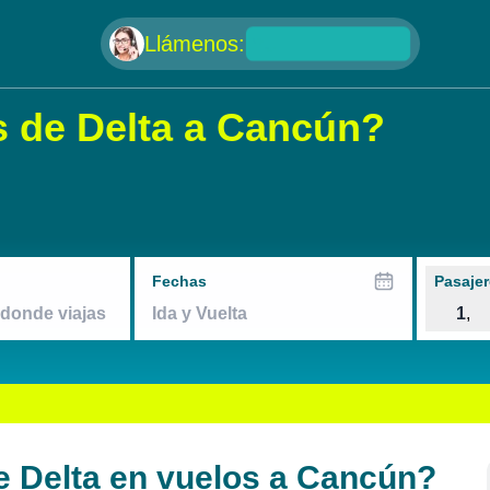
null
Llámenos:
 de Delta a Cancún?
Fechas
Pasajer
1
,
e Delta en vuelos a Cancún?