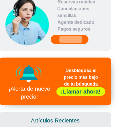
Reservas rápidas
Cancelaciones
sencillas
Agente dedicado
Pagos seguros
undefined
Desbloquea el
precio más bajo
de tu búsqueda
¡Alerta de nuevo
¡Llamar ahora!
precio!
Artículos Recientes