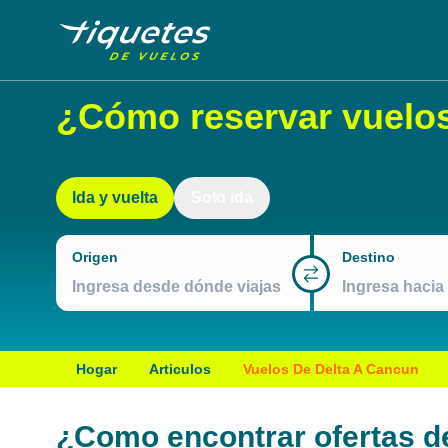
¿Cómo reservar vuelos
Ida y vuelta
Solo ida
Origen
Destino
Hogar
Articulos
Vuelos De Delta A Cancun
¿Como encontrar ofertas d