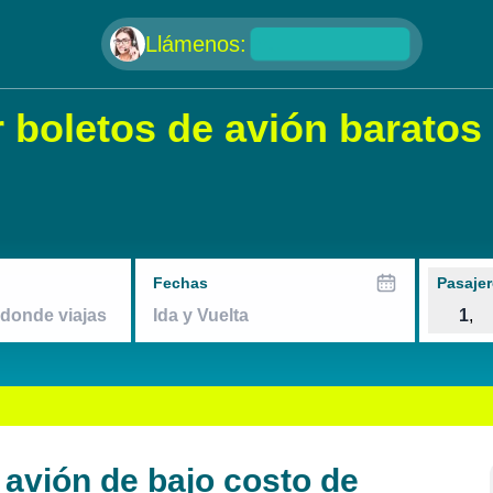
null
Llámenos:
oletos de avión baratos 
Fechas
Pasajer
1
,
avión de bajo costo de