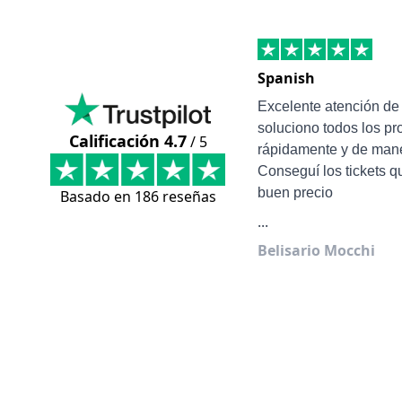
Spanish
Excelente atención d
soluciono todos los p
Calificación 4.7
/ 5
rápidamente y de mane
Conseguí los tickets q
buen precio
Basado en 186 reseñas
...
Belisario Mocchi