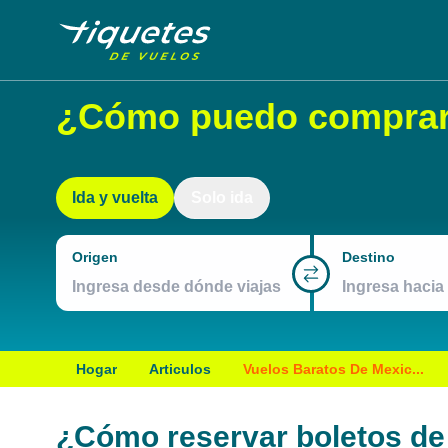
¿Cómo puedo comprar b
Ida y vuelta
Solo ida
Origen
Destino
Hogar
Articulos
Vuelos Baratos De Mexic...
¿Cómo reservar boletos de 