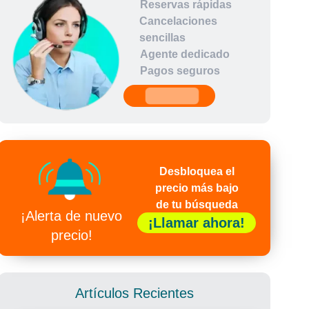
Reservas rápidas
Cancelaciones
sencillas
Agente dedicado
Pagos seguros
undefined
Desbloquea el
precio más bajo
de tu búsqueda
¡Alerta de nuevo
¡Llamar ahora!
precio!
Artículos Recientes