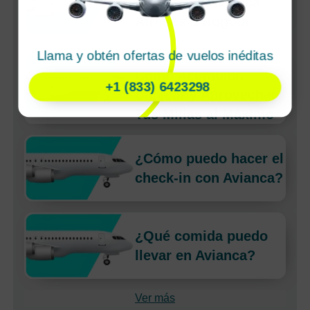
baratos de Avianca
Airlines a Bogota
Llama y obtén ofertas de vuelos inéditas
LifeMiles de Avianca:
Cómo Acumular,
+1 (833) 6423298
Canjear y Aprovechar
Tus Millas al Máximo
¿Cómo puedo hacer el
check-in con Avianca?
¿Qué comida puedo
llevar en Avianca?
Ver más