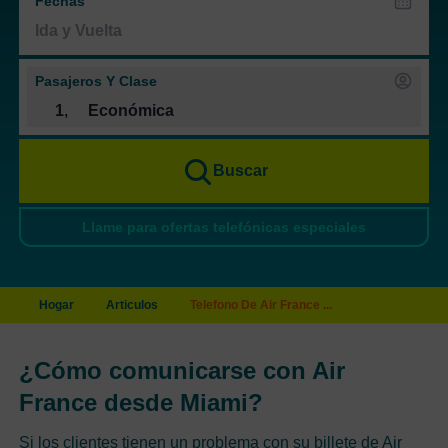
Fechas
Pasajeros Y Clase
1
,
Económica
Buscar
Llame para ofertas telefónicas especiales
Hogar
Articulos
Telefono De Air France ...
¿Cómo comunicarse con Air
France desde Miami?
Si los clientes tienen un problema con su billete de Air