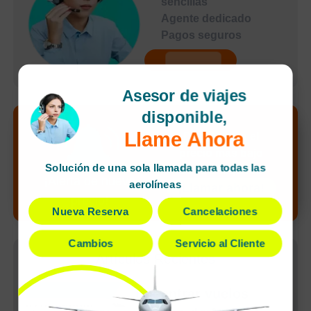
sencillas
Agente dedicado
Pagos seguros
undefined
Asesor de viajes
disponible,
Llame Ahora
Desbloquea el
precio más bajo
Solución de una sola llamada para todas las
de tu búsqueda
¡Alerta de nuevo
aerolíneas
¡Llamar ahora!
precio!
Nueva Reserva
Cancelaciones
Cambios
Servicio al Cliente
Artículos Recientes
Encontrar vuelos