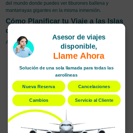
del mundo donde puedes ver tiburones ballena y
mantarrayas gigantes en la misma inmersión.
Cómo Planificar tu Viaje a las Islas
de Colombia
Asesor de viajes
Aquí son requisitos de Entrada y Documentación 2026
disponible,
Pasaporte: Obligatorio para extranjeros (vigencia
Llame Ahora
mínima 6 meses). Colombianos viajan con Cédula
Digital o física.
Solución de una sola llamada para todas las
aerolíneas
Check-mig: El formulario de Migración Colombia
sigue siendo obligatorio para entrar y salir del país.
Nueva Reserva
Cancelaciones
Hazlo 24h antes.
Seguro de Viaje: No negociable. En islas como
Cambios
Servicio al Cliente
Providencia o Gorgona, una evacuación médica es
costosa. Asegúrate que cubra "deportes de aventura"
si vas a bucear.