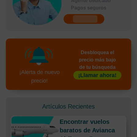
Agente dedicado
Pagos seguros
undefined
Desbloquea el
precio más bajo
de tu búsqueda
¡Alerta de nuevo
¡Llamar ahora!
precio!
Artículos Recientes
Encontrar vuelos
baratos de Avianca