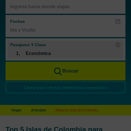
Fechas
Pasajeros Y Clase
1
,
Económica
Buscar
Llame para ofertas telefónicas especiales
Hogar
Articulos
Mejores Islas En Colomb...
Top 5 Islas de Colombia para