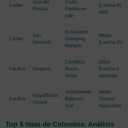
Islas del
Clubs,
Caribe
(Lancha 45
Rosario
Fiestas en
min)
yate
Ecoturismo,
San
Media
Caribe
Glamping,
Bernardo
(Lancha 2h)
Manglar
Científico,
Difícil
Pacífico
Gorgona
Buceo,
(Lancha o
Selva
avioneta)
Avistamiento
Media
Nuquí/Bahía
Pacífico
Ballenas,
(Vuelos
Solano
Surf
regionales)
Top 5 Islas de Colombia: Análisis