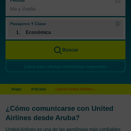
Fechas
Pasajeros Y Clase
1
,
Económica
Buscar
Llame para ofertas telefónicas especiales
Hogar
Articulos
Llamar United Airlines ...
¿Cómo comunicarse con United
Airlines desde Aruba?
United Airlines es una de las aerolíneas más confiables