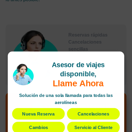
Reservas rápidas
Cancelaciones
sencillas
Agente dedicado
Pagos seguros
Asesor de viajes
disponible,
undefined
Llame Ahora
Solución de una sola llamada para todas las
aerolíneas
Desbloquea el
precio más bajo
Nueva Reserva
Cancelaciones
de tu búsqueda
¡Alerta de nuevo
Cambios
Servicio al Cliente
¡Llamar ahora!