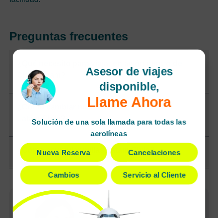
Preguntas frecuentes
¿Qué necesito para viajar en avión dentro de
Asesor de viajes
Chile Latam?
disponible,
Llame Ahora
¿Cómo cambiar mi correo electrónico en
Latam Chile?
Solución de una sola llamada para todas las
aerolíneas
¿Cómo acumular millas Latam Chile?
Nueva Reserva
Cancelaciones
Cambios
Servicio al Cliente
Reservas rápidas
Cancelaciones