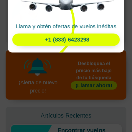
sencillas
Agente dedicado
Pagos seguros
Llama y obtén ofertas de vuelos inéditas
undefined
+1 (833) 6423298
Desbloquea el
precio más bajo
de tu búsqueda
¡Alerta de nuevo
¡Llamar ahora!
precio!
Artículos Recientes
Encontrar vuelos