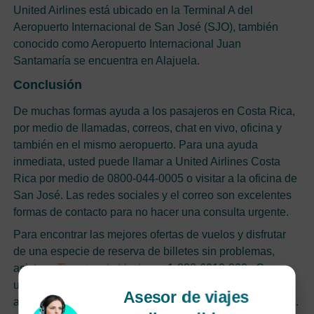
United Airlines está ubicado en la Terminal A del
Aeropuerto Internacional de San José (SJO), también
conocido como Aeropuerto Internacional Juan
Santamaría se encuentra en Alajuela.
Conclusión
De muchas formas ayuda a los pasajeros en Costa Rica,
por medio de llamadas, correos, chat en vivo, oficina y
también en el mismo aeropuerto. Para una ayuda
inmediata, usted puede llamar a United Airlines Costa
Rica por medio de 0800-044-0005 o visitar a la oficina de
San José. Las redes sociales y el correo son excelentes
formas de contacto para no hacer una consulta urgente.
Para encontrar las mejores ofertas de vuelos y disfrutar
de una especie de reserva de billetes sin problemas,
asista a
Tiquetes de Vuelos
+1-888-6910-320 . Con
unos pocos clics, usted puede encontrar tarifas
Asesor de viajes
asequibles y obtener asistencia para vuelos por expertos.