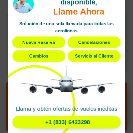
disponible,
Llame Ahora
Reservas rápidas
Solución de una sola llamada para todas las
Cancelaciones
aerolíneas
sencillas
Nueva Reserva
Cancelaciones
Agente dedicado
Pagos seguros
Cambios
Servicio al Cliente
undefined
Desbloquea el
precio más bajo
Llama y obtén ofertas de vuelos inéditas
de tu búsqueda
¡Alerta de nuevo
¡Llamar ahora!
+1 (833) 6423298
precio!