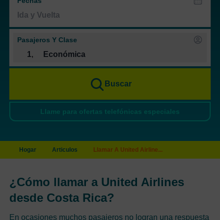
Fechas
Pasajeros Y Clase
1
,
Económica
Buscar
Llame para ofertas telefónicas especiales
Hogar
Articulos
Llamar A United Airline...
¿Cómo llamar a United Airlines
desde Costa Rica?
En ocasiones muchos pasajeros no logran una respuesta