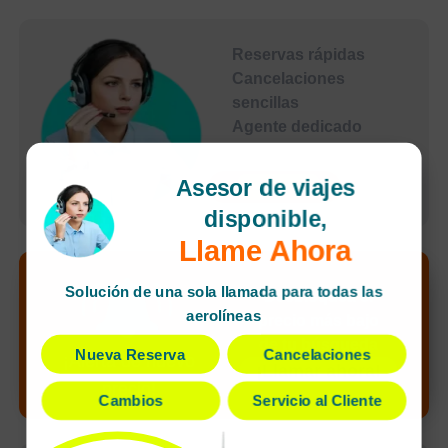
Reservas rápidas
Cancelaciones
sencillas
Agente dedicado
Pagos seguros
Asesor de viajes
undefined
disponible,
Llame Ahora
Solución de una sola llamada para todas las
Desbloquea el
aerolíneas
precio más bajo
de tu búsqueda
Nueva Reserva
Cancelaciones
¡Alerta de nuevo
¡Llamar ahora!
precio!
Cambios
Servicio al Cliente