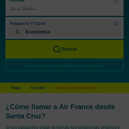
Fechas
Pasajeros Y Clase
1
,
Económica
Buscar
Llame para ofertas telefónicas especiales
Hogar
Articulos
Llamar A Air France Des...
¿Cómo llamar a Air France desde
Santa Cruz?
Si los pasajeros están teniendo los problemas entonces