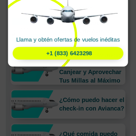
Artículos Recientes
Encontrar vuelos
baratos de Avianca
Llama y obtén ofertas de vuelos inéditas
Airlines a Bogota
+1 (833) 6423298
LifeMiles de Avianca:
Cómo Acumular,
Canjear y Aprovechar
Tus Millas al Máximo
¿Cómo puedo hacer el
check-in con Avianca?
¿Qué comida puedo