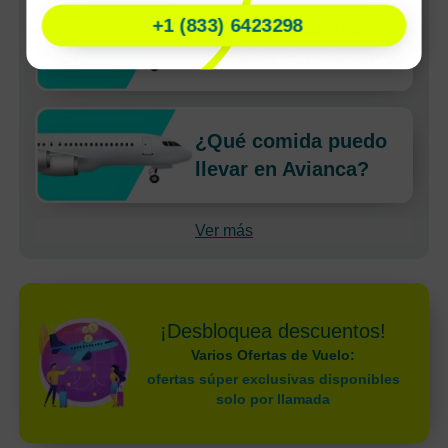
+1 (833) 6423298
¿Cómo puedo hacer el
check-in con Avianca?
¿Qué comida puedo
llevar en Avianca?
Ver más
¡Desbloquea descuentos!
Varios Ofertas de Vuelo:
ofertas súper exclusivas disponibles
solo por llamada