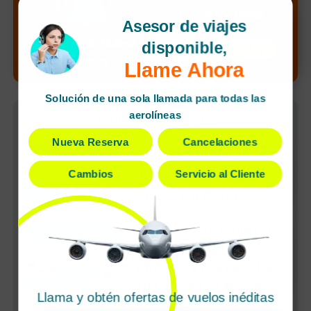
precio más bajo
Asesor de viajes
de tu búsqueda
¡Alerta de nuevo
disponible,
¡Llamar ahora!
precio!
Llame Ahora
Solución de una sola llamada para todas las
aerolíneas
Artículos Recientes
Nueva Reserva
Cancelaciones
Encontrar vuelos
baratos de Avianca
Cambios
Servicio al Cliente
Airlines a Bogota
LifeMiles de Avianca:
Cómo Acumular,
Canjear y Aprovechar
Tus Millas al Máximo
Llama y obtén ofertas de vuelos inéditas