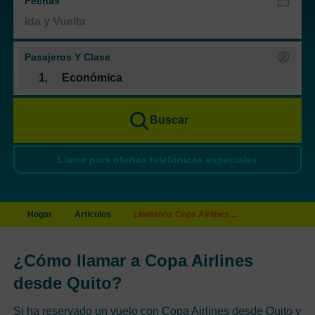
Fechas
Pasajeros Y Clase
1
,
Económica
Buscar
Llame para ofertas telefónicas especiales
Hogar
Articulos
Llamanos Copa Airlines ...
¿Cómo llamar a Copa Airlines
desde Quito?
Si ha reservado un vuelo con Copa Airlines desde Quito y