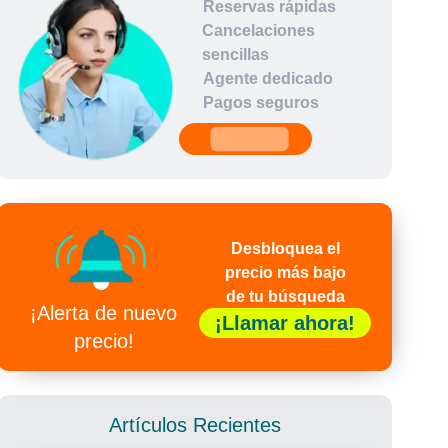
Reservas rápidas
Cancelaciones
sencillas
Agente dedicado
Pagos seguros
undefined
Desbloquea el
precio más bajo
de tu búsqueda
¡Alerta de nuevo
¡Llamar ahora!
precio!
Artículos Recientes