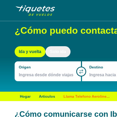
¿Cómo puedo contactar
Ida y vuelta
Solo ida
Origen
Destino
Hogar
Articulos
Llama Telefono Aeroline...
¿Cómo comunicarse con Ibe