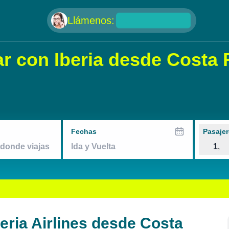
null
Llámenos:
 con Iberia desde Costa 
Fechas
Pasajer
1
,
ria Airlines desde Costa