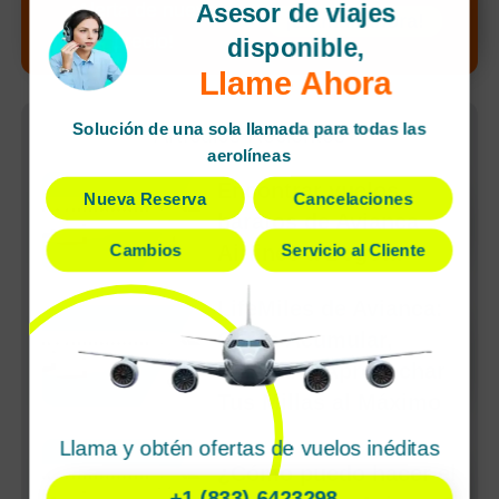
Asesor de viajes
¡Alerta de nuevo
¡Llamar ahora!
precio!
disponible,
Llame Ahora
Solución de una sola llamada para todas las
Artículos Recientes
aerolíneas
Encontrar vuelos
Nueva Reserva
Cancelaciones
baratos de Avianca
Airlines a Bogota
Cambios
Servicio al Cliente
LifeMiles de Avianca:
Cómo Acumular,
Canjear y Aprovechar
Tus Millas al Máximo
Llama y obtén ofertas de vuelos inéditas
¿Cómo puedo hacer el
+1 (833) 6423298