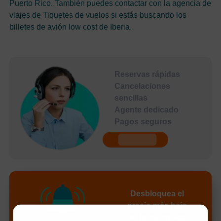
Puerto Rico. También puedes contactar con la agencia de
viajes de Tiquetes de vuelos si estás buscando los
billetes de avión low cost de Iberia.
Reservas rápidas
Cancelaciones
sencillas
Agente dedicado
Pagos seguros
undefined
Desbloquea el
precio más bajo
de tu búsqueda