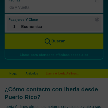
Fechas
Pasajeros Y Clase
1
,
Económica
Buscar
Llame para ofertas telefónicas especiales
Hogar
Articulos
Llama A Iberia Airlines...
¿Cómo contacto con Iberia desde
Puerto Rico?
Iberia Airlines ofrece los mejores servicios de viaje a sus