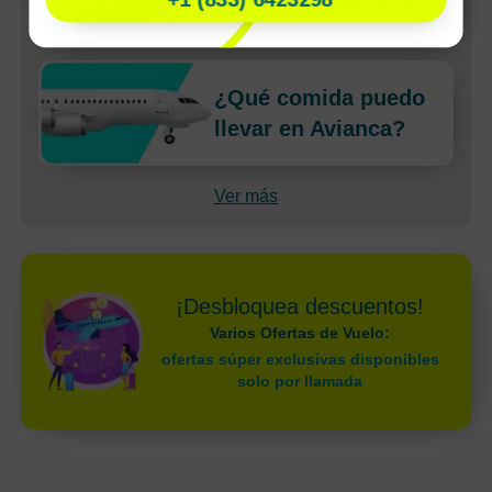
check-in con Avianca?
¿Qué comida puedo
llevar en Avianca?
Ver más
¡Desbloquea descuentos!
Varios Ofertas de Vuelo:
ofertas súper exclusivas disponibles
solo por llamada