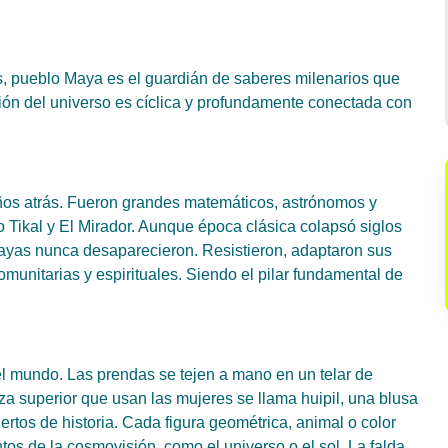
s, pueblo Maya es el guardián de saberes milenarios que
ión del universo es cíclica y profundamente conectada con
años atrás. Fueron grandes matemáticos, astrónomos y
 Tikal y El Mirador. Aunque época clásica colapsó siglos
ayas nunca desaparecieron. Resistieron, adaptaron sus
munitarias y espirituales. Siendo el pilar fundamental de
el mundo. Las prendas se tejen a mano en un telar de
za superior que usan las mujeres se llama huipil, una blusa
rtos de historia. Cada figura geométrica, animal o color
ntos de la cosmovisión, como el universo o el sol. La falda