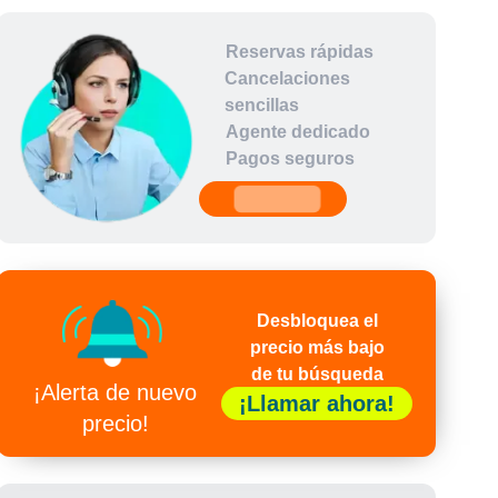
Reservas rápidas
Cancelaciones
sencillas
Agente dedicado
Pagos seguros
undefined
Desbloquea el
precio más bajo
de tu búsqueda
¡Alerta de nuevo
¡Llamar ahora!
precio!