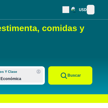
USD
Open main
estimenta, comidas y
os Y Clase
Buscar
Económica