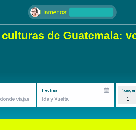
null
Llámenos:
 culturas de Guatemala: v
Fechas
Pasajer
1
,