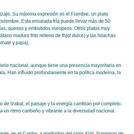
tizaje. Su máxima expresión es el Fiambre, un plato
iembre. Esta ensalada fría puede llevar más de 50
rías, quesos y embutidos europeos. Otros platos muy
átano maduro frito relleno de frijol dulce) y las hilachas
omate y papa).
itorio nacional, aunque tiene una presencia mayoritaria en
ala. Han influido profundamente en la política moderna, la
to de Izabal, el paisaje y la energía cambian por completo.
a un ritmo caribeño y vibrante a la diversidad nacional.
ente, en el Caribe, a mediados del siglo XVII. Surgieron de