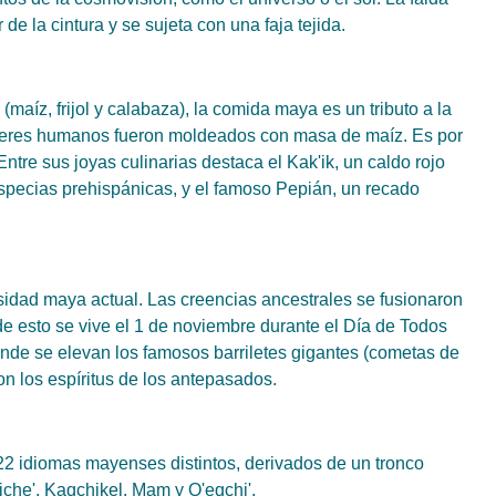
de la cintura y se sujeta con una faja tejida.
aíz, frijol y calabaza), la comida maya es un tributo a la
s seres humanos fueron moldeados con masa de maíz. Es por
Entre sus joyas culinarias destaca el Kak'ik, un caldo rojo
especias prehispánicas, y el famoso Pepián, un recado
giosidad maya actual. Las creencias ancestrales se fusionaron
e esto se vive el 1 de noviembre durante el Día de Todos
de se elevan los famosos barriletes gigantes (cometas de
n los espíritus de los antepasados.
22 idiomas mayenses distintos, derivados de un tronco
iche', Kaqchikel, Mam y Q'eqchi'.