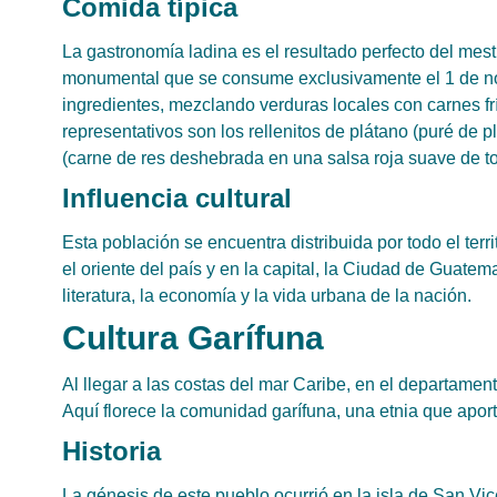
Comida típica
La gastronomía ladina es el resultado perfecto del mes
monumental que se consume exclusivamente el 1 de nov
ingredientes, mezclando verduras locales con carnes f
representativos son los rellenitos de plátano (puré de pl
(carne de res deshebrada en una salsa roja suave de t
Influencia cultural
Esta población se encuentra distribuida por todo el terr
el oriente del país y en la capital, la Ciudad de Guatem
literatura, la economía y la vida urbana de la nación.
Cultura Garífuna
Al llegar a las costas del mar Caribe, en el departamen
Aquí florece la comunidad garífuna, una etnia que aport
Historia
La génesis de este pueblo ocurrió en la isla de San Vic