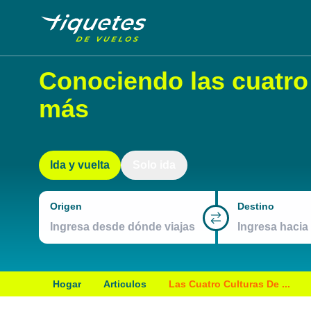
Conociendo las cuatro
más
Ida y vuelta
Solo ida
Origen
Destino
Hogar
Articulos
Las Cuatro Culturas De ...