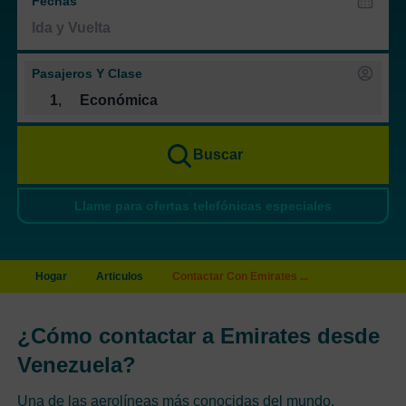
Fechas
Pasajeros Y Clase
1
,
Económica
Buscar
Llame para ofertas telefónicas especiales
Hogar
Articulos
Contactar Con Emirates ...
¿Cómo contactar a Emirates desde
Venezuela?
Una de las aerolíneas más conocidas del mundo,