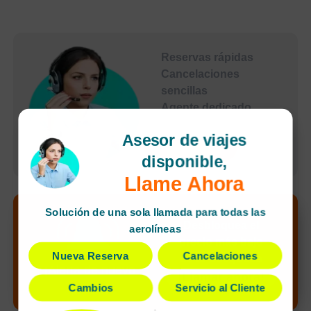
Reservas rápidas
Cancelaciones
sencillas
Agente dedicado
Pagos seguros
Asesor de viajes
undefined
disponible,
Llame Ahora
Solución de una sola llamada para todas las
Desbloquea el
aerolíneas
precio más bajo
Nueva Reserva
Cancelaciones
de tu búsqueda
¡Alerta de nuevo
¡Llamar ahora!
Cambios
Servicio al Cliente
precio!