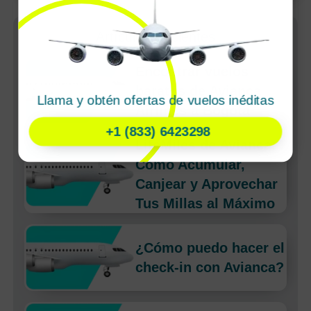
Artículos Recientes
Encontrar vuelos
baratos de Avianca
Llama y obtén ofertas de vuelos inéditas
Airlines a Bogota
+1 (833) 6423298
LifeMiles de Avianca:
Cómo Acumular,
Canjear y Aprovechar
Tus Millas al Máximo
¿Cómo puedo hacer el
check-in con Avianca?