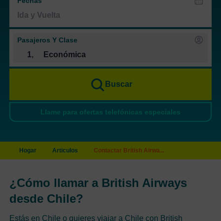
Fechas
Pasajeros Y Clase
1
,
Económica
Buscar
Llame para ofertas telefónicas especiales
Hogar
Articulos
Contactar British Airwa...
¿Cómo llamar a British Airways
desde Chile?
Estás en Chile o quieres viajar a Chile con British