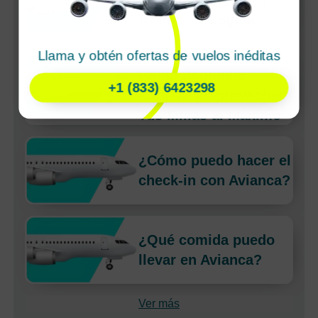
baratos de Avianca
Airlines a Bogota
LifeMiles de Avianca:
Llama y obtén ofertas de vuelos inéditas
Cómo Acumular,
+1 (833) 6423298
Canjear y Aprovechar
Tus Millas al Máximo
¿Cómo puedo hacer el
check-in con Avianca?
¿Qué comida puedo
llevar en Avianca?
Ver más