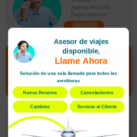
Agente dedicado
Pagos seguros
undefined
Asesor de viajes
disponible,
Llame Ahora
Desbloquea el
precio más bajo
Solución de una sola llamada para todas las
de tu búsqueda
¡Alerta de nuevo
aerolíneas
¡Llamar ahora!
precio!
Nueva Reserva
Cancelaciones
Cambios
Servicio al Cliente
Artículos Recientes
Encontrar vuelos