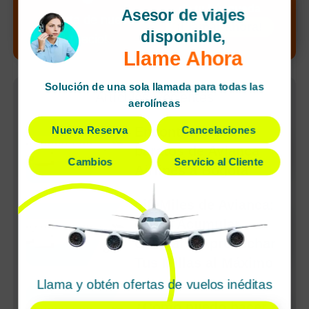
de tu búsqueda
Asesor de viajes
¡Alerta de nuevo
¡Llamar ahora!
disponible,
precio!
Llame Ahora
Solución de una sola llamada para todas las
Artículos Recientes
aerolíneas
Nueva Reserva
Cancelaciones
Encontrar vuelos
baratos de Avianca
Cambios
Servicio al Cliente
Airlines a Bogota
LifeMiles de Avianca:
Cómo Acumular,
Canjear y Aprovechar
Tus Millas al Máximo
Llama y obtén ofertas de vuelos inéditas
¿Cómo puedo hacer el