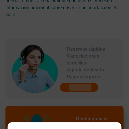
pueda comunicarse fácilmente con usted si necesita
información adicional sobre cosas relacionadas con el
viaje.
Reservas rápidas
Cancelaciones
sencillas
Agente dedicado
Pagos seguros
undefined
Desbloquea el
precio más bajo