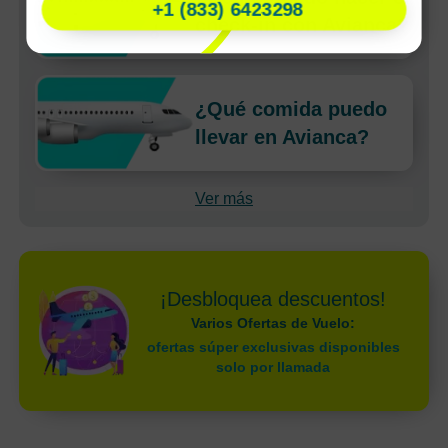
+1 (833) 6423298
check-in con Avianca?
¿Qué comida puedo
llevar en Avianca?
Ver más
¡Desbloquea descuentos!
Varios Ofertas de Vuelo:
ofertas súper exclusivas disponibles
solo por llamada