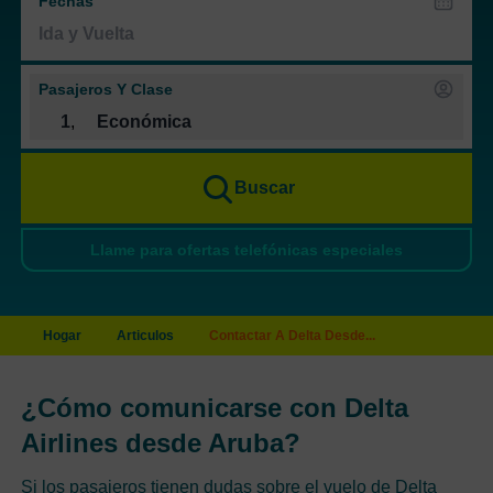
Fechas
Pasajeros Y Clase
1
,
Económica
Buscar
Llame para ofertas telefónicas especiales
Hogar
Articulos
Contactar A Delta Desde...
¿Cómo comunicarse con Delta
Airlines desde Aruba?
Si los pasajeros tienen dudas sobre el vuelo de Delta