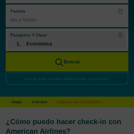
Fechas
Pasajeros Y Clase
1
,
Económica
Buscar
Llame para ofertas telefónicas especiales
Hogar
Articulos
Como Se Hace El Check I...
¿Cómo puedo hacer check-in con
American Airlines?