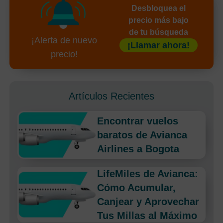
Desbloquea el
precio más bajo
de tu búsqueda
¡Alerta de nuevo
¡Llamar ahora!
precio!
Artículos Recientes
Encontrar vuelos
baratos de Avianca
Airlines a Bogota
LifeMiles de Avianca:
Cómo Acumular,
Canjear y Aprovechar
Tus Millas al Máximo