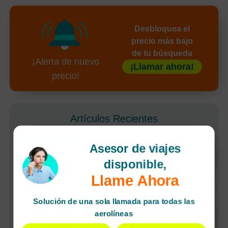
Desbloquea el
precio más bajo
de tu búsqueda
¡Alerta de nuevo
¡Llamar ahora!
precio!
Artículos Recientes
Encontrar vuelos
Asesor de viajes
baratos de Avianca
disponible,
Airlines a Bogota
Llame Ahora
LifeMiles de Avianca:
Solución de una sola llamada para todas las
Cómo Acumular,
aerolíneas
Canjear y Aprovechar