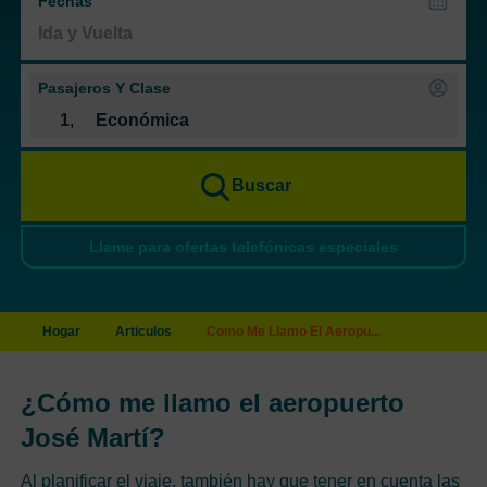
Fechas
Pasajeros Y Clase
1
,
Económica
Buscar
Llame para ofertas telefónicas especiales
Hogar
Articulos
Como Me Llamo El Aeropu...
¿Cómo me llamo el aeropuerto
José Martí?
Al planificar el viaje, también hay que tener en cuenta las