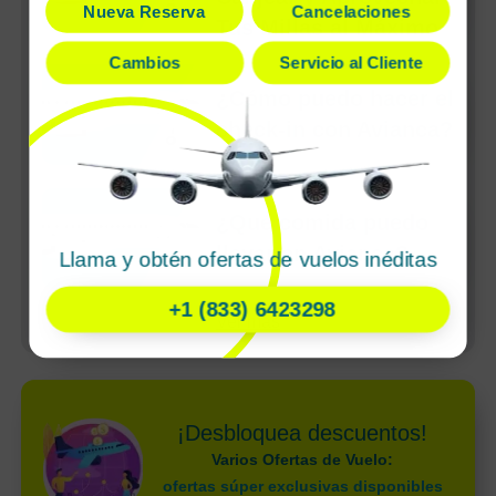
Nueva Reserva
Cancelaciones
Tus Millas al Máximo
Cambios
Servicio al Cliente
¿Cómo puedo hacer el
check-in con Avianca?
¿Qué comida puedo
llevar en Avianca?
Llama y obtén ofertas de vuelos inéditas
+1 (833) 6423298
Ver más
¡Desbloquea descuentos!
Varios Ofertas de Vuelo:
ofertas súper exclusivas disponibles