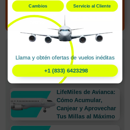
precio más bajo
Cambios
Servicio al Cliente
de tu búsqueda
¡Alerta de nuevo
¡Llamar ahora!
precio!
Artículos Recientes
Llama y obtén ofertas de vuelos inéditas
Encontrar vuelos
baratos de Avianca
+1 (833) 6423298
Airlines a Bogota
LifeMiles de Avianca:
Cómo Acumular,
Canjear y Aprovechar
Tus Millas al Máximo