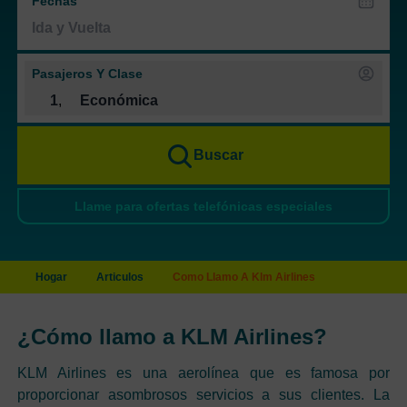
Fechas
Pasajeros Y Clase
1
,
Económica
Buscar
Llame para ofertas telefónicas especiales
Hogar
Articulos
Como Llamo A Klm Airlines
¿Cómo llamo a KLM Airlines?
KLM Airlines es una aerolínea que es famosa por
proporcionar asombrosos servicios a sus clientes. La