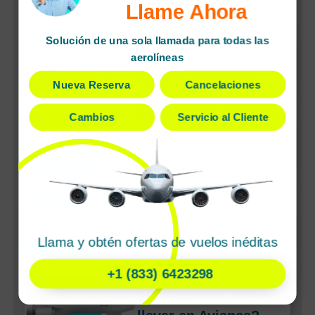
Artículos Recientes
Llame Ahora
Encontrar vuelos
Solución de una sola llamada para todas las
baratos de Avianca
aerolíneas
Airlines a Bogota
Nueva Reserva
Cancelaciones
LifeMiles de Avianca:
Cambios
Servicio al Cliente
Cómo Acumular,
Canjear y Aprovechar
Tus Millas al Máximo
¿Cómo puedo hacer el
check-in con Avianca?
Llama y obtén ofertas de vuelos inéditas
+1 (833) 6423298
¿Qué comida puedo