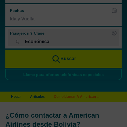
Fechas
Pasajeros Y Clase
1
,
Económica
Buscar
Llame para ofertas telefónicas especiales
Hogar
Articulos
Como Llamar A American ...
¿Cómo contactar a American
Airlines desde Bolivia?