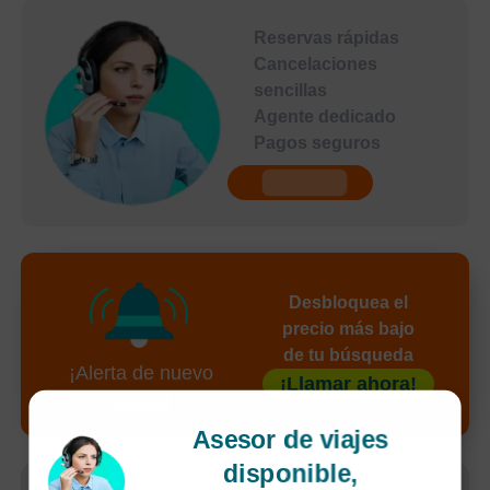
Reservas rápidas
Cancelaciones
sencillas
Agente dedicado
Pagos seguros
undefined
Desbloquea el
precio más bajo
de tu búsqueda
¡Alerta de nuevo
¡Llamar ahora!
precio!
Asesor de viajes
disponible,