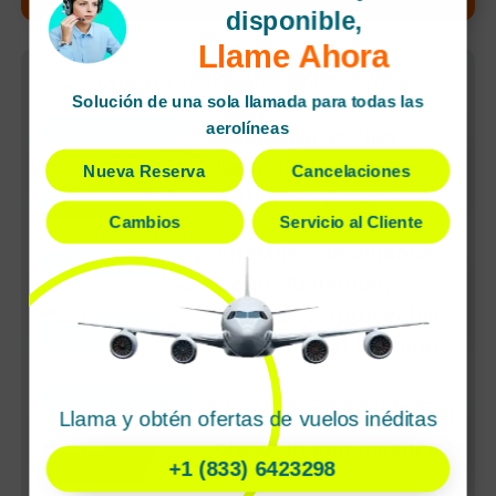
disponible,
Llame Ahora
Artículos Recientes
Solución de una sola llamada para todas las
aerolíneas
Encontrar vuelos
baratos de Avianca
Nueva Reserva
Cancelaciones
Airlines a Bogota
Cambios
Servicio al Cliente
LifeMiles de Avianca:
Cómo Acumular,
Canjear y Aprovechar
Tus Millas al Máximo
¿Cómo puedo hacer el
Llama y obtén ofertas de vuelos inéditas
check-in con Avianca?
+1 (833) 6423298