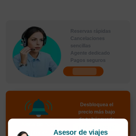
Reservas rápidas
Cancelaciones
sencillas
Agente dedicado
Pagos seguros
undefined
Desbloquea el
precio más bajo
de tu búsqueda
¡Alerta de nuevo
¡Llamar ahora!
Asesor de viajes
precio!