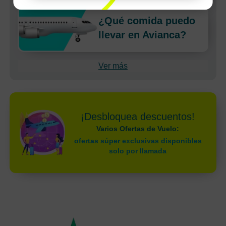
¿Qué comida puedo
llevar en Avianca?
Ver más
¡Desbloquea descuentos!
Varios Ofertas de Vuelo:
ofertas súper exclusivas disponibles
solo por llamada