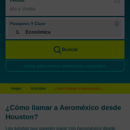
Fechas
Pasajeros Y Clase
1
,
Económica
Buscar
Llame para ofertas telefónicas especiales
Hogar
Articulos
Como Llamar A Aeromexic...
¿Cómo llamar a Aeroméxico desde
Houston?
Los turistas que quieren viajar con Aeroméxico desde