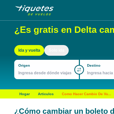
¿Es gratis en Delta ca
Ida y vuelta
Solo ida
Origen
Destino
Hogar
Articulos
Como Hacer Cambio De Vu...
¿Cómo cambiar un boleto de