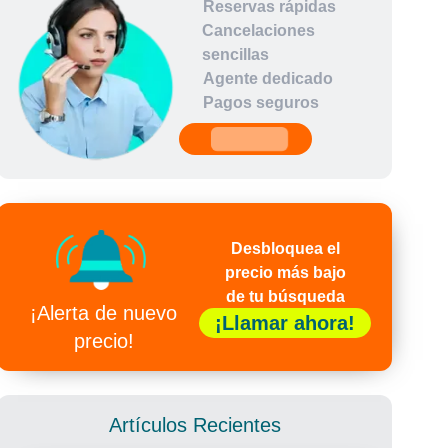
Reservas rápidas
Cancelaciones
sencillas
Agente dedicado
Pagos seguros
undefined
Desbloquea el
precio más bajo
de tu búsqueda
¡Alerta de nuevo
¡Llamar ahora!
precio!
Artículos Recientes