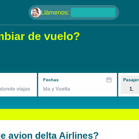
null
Llámenos:
mbiar de vuelo?
Fechas
Pasajer
1
,
 avion delta Airlines?