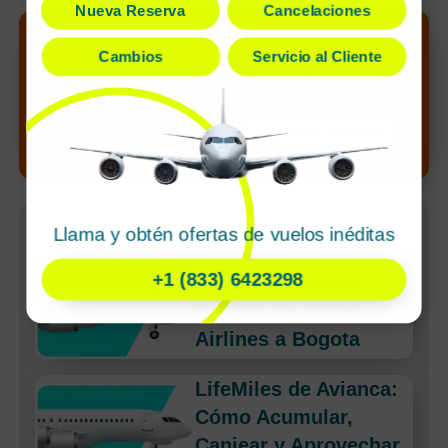
Nueva Reserva
Cancelaciones
Desbloquea el
Cambios
Servicio al Cliente
precio más bajo
de tu búsqueda
¡Alerta de nuevo
¡Llamar ahora!
precio!
Artículos Recientes
Llama y obtén ofertas de vuelos inéditas
+1 (833) 6423298
Encontrar vuelos
baratos de Avianca
Airlines a Bogota
LifeMiles de Avianca:
Cómo Acumular,
Canjear y Aprovechar