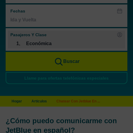
Fechas
Pasajeros Y Clase
1
,
Económica
Buscar
Llame para ofertas telefónicas especiales
Hogar
Articulos
Chatear Con Jetblue En ...
¿Cómo puedo comunicarme con
JetBlue en español?