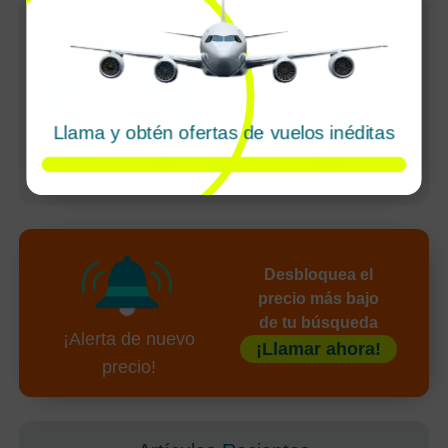
Reservas rápidas
Cancelaciones
sencillas
Agente dedicado
Pagos seguros
Llama y obtén ofertas de vuelos inéditas
undefined
Desbloquea el
precio más bajo
de tu búsqueda
¡Alerta de nuevo
¡Llamar ahora!
precio!