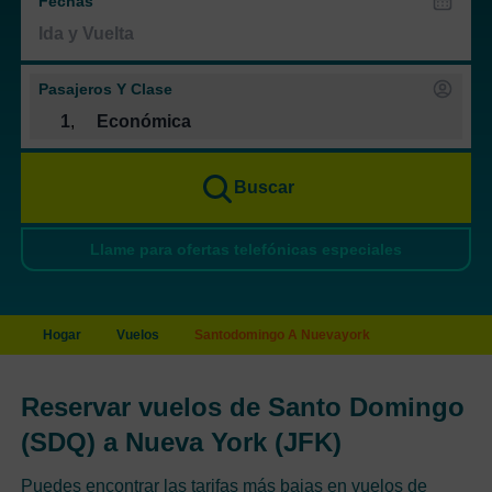
Fechas
Pasajeros Y Clase
1
,
Económica
Buscar
Llame para ofertas telefónicas especiales
Hogar
Vuelos
Santodomingo A Nuevayork
Reservar vuelos de Santo Domingo
(SDQ) a Nueva York (JFK)
Puedes encontrar las tarifas más bajas en vuelos de