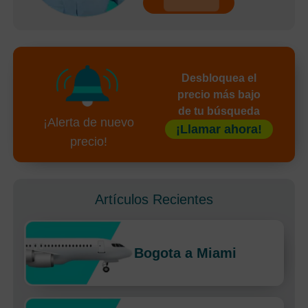
undefined
Desbloquea el
precio más bajo
de tu búsqueda
¡Alerta de nuevo
¡Llamar ahora!
precio!
Artículos Recientes
Bogota a Miami