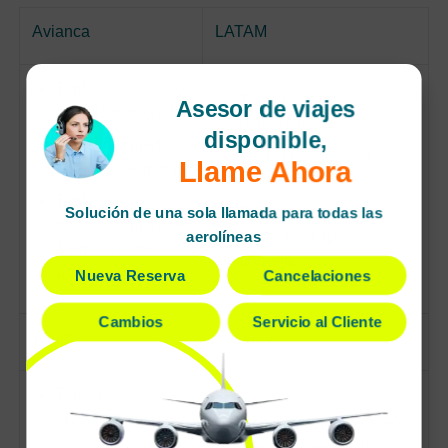
Avianca
LATAM
Tarifa básica: solo
Tarifa Basic: artículo
Asesor de viajes
artículo personal
personal
disponible,
Tarifa intermedia:
Tarifa Light: maleta de
Llame Ahora
1 maleta de mano
mano
Tarifa alta: 1
Tarifa Plus: maleta de
Solución de una sola llamada para todas las
maleta de mano +
mano + equipaje en
aerolíneas
1 equipaje de
bodega.
bodega.
Nueva Reserva
Cancelaciones
Cambios
Servicio al Cliente
Wingo
EasyFly
Tarifa básica:
artículo personal
Incluye maleta pequeña
+ artículo personal