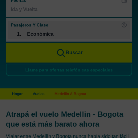
Fechas
Pasajeros Y Clase
1
,
Económica
Buscar
Llame para ofertas telefónicas especiales
Hogar
Vuelos
Medellin A Bogota
Atrapá el vuelo Medellin - Bogota
que está más barato ahora
Viajar entre Medellin y Bogota nunca había sido tan fácil