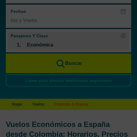
Fechas
Pasajeros Y Clase
1
,
Económica
Buscar
Llame para ofertas telefónicas especiales
Hogar
Vuelos
Colombia A Espana
Vuelos Económicos a España
desde Colombia: Horarios, Precios