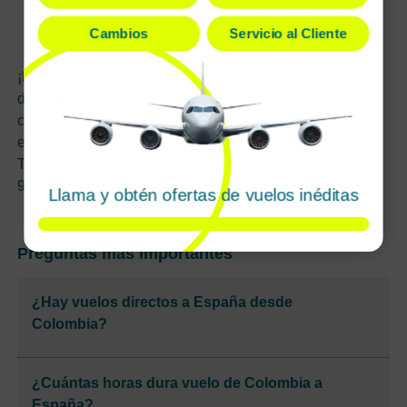
Reserva de Alojamiento
: Confirmación de hotel o
Cambios
Servicio al Cliente
carta de invitación oficial.
¡No esperes más, parce! Con vuelos baratos a España
desde Bogotá (BOG) por $2.1M COP, aerolíneas top
como Iberia y Avianca, y tips para ETIAS 2025, tu sueño
europeo está al alcance. Reserva ya en nuestro portal
Tiquetes De Vuelos, ahorra hasta 40% y vuela directo en
9-10h sin rollos.
Llama y obtén ofertas de vuelos inéditas
Preguntas más importantes
¿Hay vuelos directos a España desde
Colombia?
¿Cuántas horas dura vuelo de Colombia a
España?