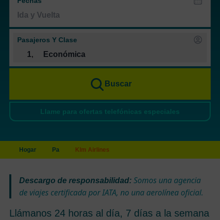
Fechas
Pasajeros Y Clase
1
,
Económica
Buscar
Llame para ofertas telefónicas especiales
Hogar
Pa
Klm Airlines
Somos una agencia
Descargo de responsabilidad:
de viajes certificada por IATA, no una aerolínea oficial.
Llámanos 24 horas al día, 7 días a la semana